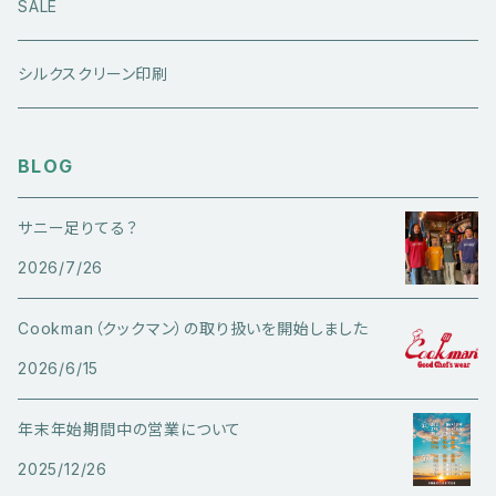
ジーンズ
シューズ
キャップ・帽子
アウターウエア
SALE
ワークウエア
半袖シャツ
ミリタリーパンツ
スニーカー
ベトジャン
アクセサリー
コラボ商品
シルクスクリーン印刷
コート
スウェット・パーカー
スラックス・チノパン
レザーシューズ
帽子
@ha.re.mom
服飾雑貨
BLOG
その他アウター
Ｔシャツ（半袖）
ショートパンツ
ブーツ
ブレスレット・バングル
帽子・キャップ・ハット
Cookman
サニー足りてる？
デニムジャケット・カバーオール
Ｔシャツ（半袖以外）
その他ボトムス
その他シューズ
ピアス・イヤリング
2026/7/26
アクセサリー
ショートパンツ
Caltop
ミリタリーウエア
その他トップス
指輪
Cookman（クックマン）の取り扱いを開始しました
サングラス
服飾雑貨
長袖シャツ
2026/6/15
トラックジャケット・スポーツ系トップス
その他アクセサリー
年末年始期間中の営業について
ベスト
2025/12/26