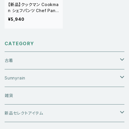
【新品】クックマン Cookma
n シェフパンツ Chef Pants
Short Checker Black
¥5,940
CATEGORY
古着
アウターウエア
Sunnyrain
ライダースジャケット
トップス
Tシャツ
雑貨
レザーアウター
セーター・ニットウエア
ボトムス
タンクトップ
新品セレクトアイテム
アウトドアウエア
長袖シャツ