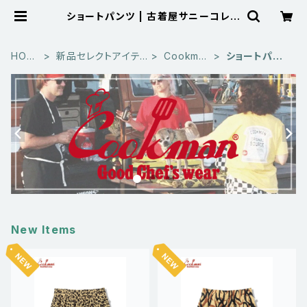
ショートパンツ | 古着屋サニーコレク
ション Sunny Collection 公式通
販サイト
HOM
新品セレクトアイテ
Cookma
ショートパン
E
ム
n
ツ
New Items