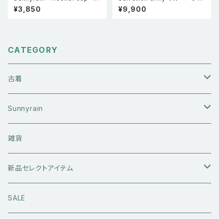
ッシュキャップ ブルー
ンアーミー ユニフォーム 長袖ワ
¥3,850
¥9,900
ークシャツ 紺 L
CATEGORY
古着
アウターウエア
Sunnyrain
ライダースジャケット
トップス
Tシャツ
雑貨
レザーアウター
セーター・ニットウエア
ボトムス
タンクトップ
新品セレクトアイテム
アウトドアウエア
長袖シャツ
ジーンズ
シューズ
キャップ・帽子
アウターウエア
SALE