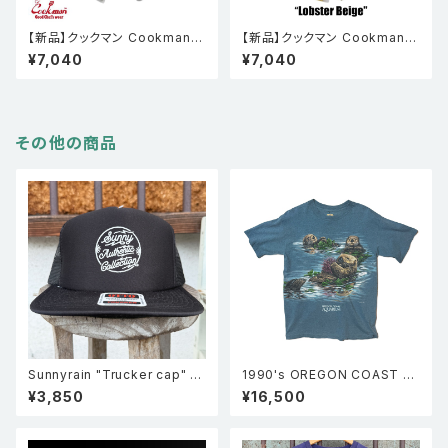
【新品】クックマン Cookman
【新品】クックマン Cookman
シェフパンツ Chef Pants Sho
シェフパンツ Chef Pants Sho
¥7,040
¥7,040
rt Cargo Zebra
rt Embroidery Lobster Bei
ge
その他の商品
Sunnyrain "Trucker cap" メ
1990's OREGON COAST A
ッシュキャップ ブラック
QUARIUM ラッコ アニマル 動
¥3,850
¥16,500
物 シングルステッチTシャツ 青