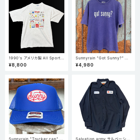
1990's アメリカ製 All Sport
Sunnyrain "Got Sunny?" 半
オールスポーツ So many tool
袖 シングルステッチ フェードT
¥8,800
¥4,980
s 工具 シングルステッチ Tシャ
シャツ Faded Purple
ツ グレー XL
Sunnyrain "Trucker cap" メ
Salvation army サルベーショ