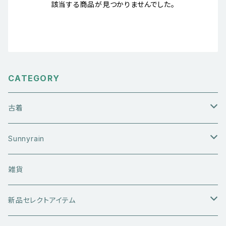
該当する商品が見つかりませんでした。
CATEGORY
古着
アウターウエア
Sunnyrain
ライダースジャケット
トップス
Tシャツ
雑貨
レザーアウター
セーター・ニットウエア
ボトムス
タンクトップ
新品セレクトアイテム
アウトドアウエア