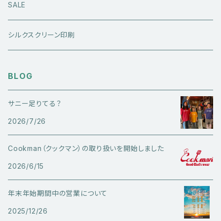
長袖シャツ
ジーンズ
シューズ
キャップ・帽子
アウターウエア
SALE
ワークウエア
半袖シャツ
ミリタリーパンツ
スニーカー
ベトジャン
アクセサリー
コラボ商品
シルクスクリーン印刷
コート
スウェット・パーカー
スラックス・チノパン
レザーシューズ
帽子
@ha.re.mom
服飾雑貨
BLOG
その他アウター
Ｔシャツ（半袖）
ショートパンツ
ブーツ
ブレスレット・バングル
帽子・キャップ・ハット
Cookman
サニー足りてる？
デニムジャケット・カバーオール
Ｔシャツ（半袖以外）
その他ボトムス
その他シューズ
ピアス・イヤリング
2026/7/26
アクセサリー
ショートパンツ
Caltop
ミリタリーウエア
その他トップス
指輪
Cookman（クックマン）の取り扱いを開始しました
サングラス
服飾雑貨
長袖シャツ
2026/6/15
トラックジャケット・スポーツ系トップス
その他アクセサリー
年末年始期間中の営業について
ベスト
2025/12/26