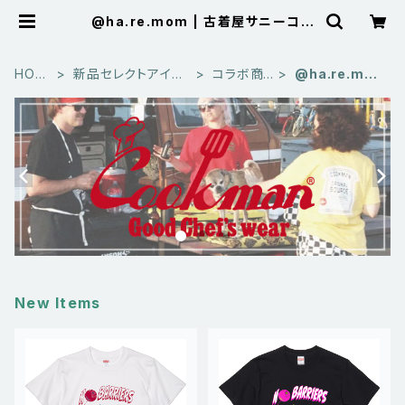
@ha.re.mom | 古着屋サニーコレ
クション Sunny Collection 公式
通販サイト
HOM
新品セレクトアイテ
コラボ商
@ha.re.mo
E
ム
品
m
New Items