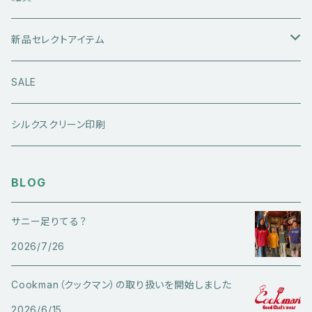
レザーアウター
セーター・ニットウエア
ボトムス
タンクトップ
新品セレクトアイテム
アウトドアウエア
長袖シャツ
ジーンズ
シューズ
キャップ・帽子
アウターウエア
SALE
ワークウエア
半袖シャツ
ミリタリーパンツ
スニーカー
ベトジャン
アクセサリー
コラボ商品
シルクスクリーン印刷
コート
スウェット・パーカー
スラックス・チノパン
レザーシューズ
帽子
@ha.re.mom
服飾雑貨
BLOG
その他アウター
Ｔシャツ（半袖）
ショートパンツ
ブーツ
ブレスレット・バングル
帽子・キャップ・ハット
Cookman
サニー足りてる？
デニムジャケット・カバーオール
Ｔシャツ（半袖以外）
その他ボトムス
その他シューズ
ピアス・イヤリング
2026/7/26
アクセサリー
ショートパンツ
Caltop
ミリタリーウエア
その他トップス
指輪
Cookman（クックマン）の取り扱いを開始しました
サングラス
服飾雑貨
長袖シャツ
2026/6/15