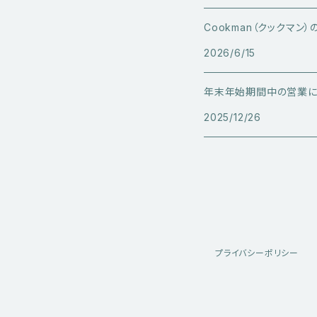
ミリタリーウエア
その他トップス
指輪
Cookman（クックマン
サングラス
服飾雑貨
長袖シャツ
2026/6/15
トラックジャケット・スポーツ
その他アクセサリー
年末年始期間中の営業に
ベスト
2025/12/26
プライバシーポリシー