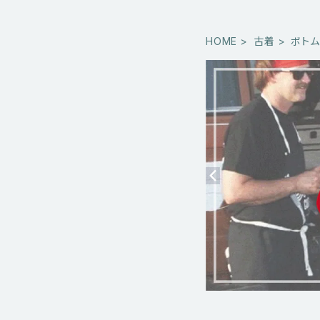
HOME
古着
ボト