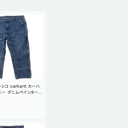
キシコ carhartt カーハ
ニー デニムペインター
クパンツ
T