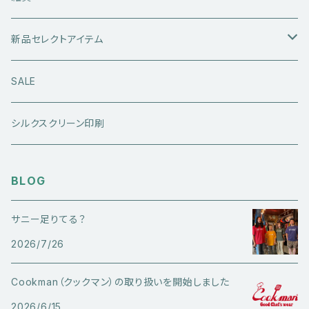
レザーアウター
セーター・ニットウエア
ボトムス
タンクトップ
新品セレクトアイテム
アウトドアウエア
長袖シャツ
ジーンズ
シューズ
キャップ・帽子
アウターウエア
SALE
ワークウエア
半袖シャツ
ミリタリーパンツ
スニーカー
ベトジャン
アクセサリー
コラボ商品
シルクスクリーン印刷
コート
スウェット・パーカー
スラックス・チノパン
レザーシューズ
帽子
@ha.re.mom
服飾雑貨
BLOG
その他アウター
Ｔシャツ（半袖）
ショートパンツ
ブーツ
ブレスレット・バングル
帽子・キャップ・ハット
Cookman
サニー足りてる？
デニムジャケット・カバーオール
Ｔシャツ（半袖以外）
その他ボトムス
その他シューズ
ピアス・イヤリング
2026/7/26
アクセサリー
ショートパンツ
Caltop
ミリタリーウエア
その他トップス
指輪
Cookman（クックマン）の取り扱いを開始しました
サングラス
服飾雑貨
長袖シャツ
2026/6/15