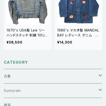
1970's USA製 Lee リー
1980's マカオ製 MANDAL
ハンドステッチ 刺繍 101J
BAY レディース デニム カ
デニムジャケット
バーオール りんご
¥38,500
¥14,300
CATEGORY
古着
アウターウエア
Sunnyrain
ライダースジャケット
トップス
Tシャツ
雑貨