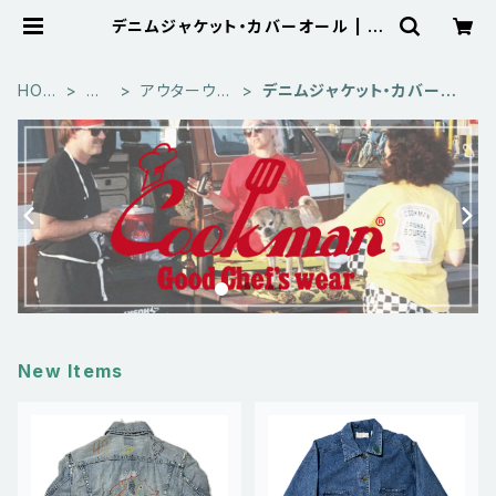
デニムジャケット・カバーオール | 古
着屋サニーコレクション Sunny Col
lection 公式通販サイト
HOM
古
アウターウエ
デニムジャケット・カバーオ
E
着
ア
ール
New Items