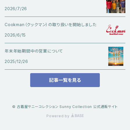
デニムジャケット・カバーオール
Ｔシャツ（半袖以外）
その他ボトムス
その他シューズ
ピアス・イヤリング
2026/7/26
アクセサリー
ショートパンツ
Caltop
ミリタリーウエア
その他トップス
指輪
Cookman（クックマン）の取り扱いを開始しました
サングラス
服飾雑貨
長袖シャツ
2026/6/15
トラックジャケット・スポーツ系トップス
その他アクセサリー
年末年始期間中の営業について
ベスト
2025/12/26
記事一覧を見る
© 古着屋サニーコレクション Sunny Collection 公式通販サイト
Powered by