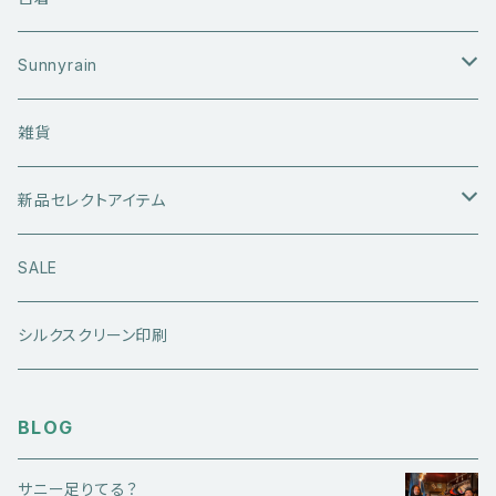
アウターウエア
Sunnyrain
ライダースジャケット
トップス
Tシャツ
雑貨
レザーアウター
セーター・ニットウエア
ボトムス
タンクトップ
新品セレクトアイテム
アウトドアウエア
長袖シャツ
ジーンズ
シューズ
キャップ・帽子
アウターウエア
SALE
ワークウエア
半袖シャツ
ミリタリーパンツ
スニーカー
ベトジャン
アクセサリー
コラボ商品
シルクスクリーン印刷
コート
スウェット・パーカー
スラックス・チノパン
レザーシューズ
帽子
@ha.re.mom
服飾雑貨
BLOG
その他アウター
Ｔシャツ（半袖）
ショートパンツ
ブーツ
ブレスレット・バングル
帽子・キャップ・ハット
Cookman
サニー足りてる？