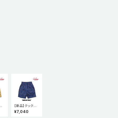
マ
【新品】クックマ
n シ
ン Cookman シ
¥7,040
ef
ェフパンツ Chef
 E
Pants Short E