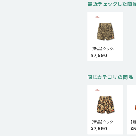
最近チェックした商
【新品】クックマ
ン Cookman シ
¥7,590
ェフパンツ Chef
Pants Short Li
ght Leopard B
eige
同じカテゴリの商品
【新品】クックマ
【
ン Cookman シ
ン 
¥7,590
¥
ェフパンツ Chef
ェ
Pants Short Li
Pa