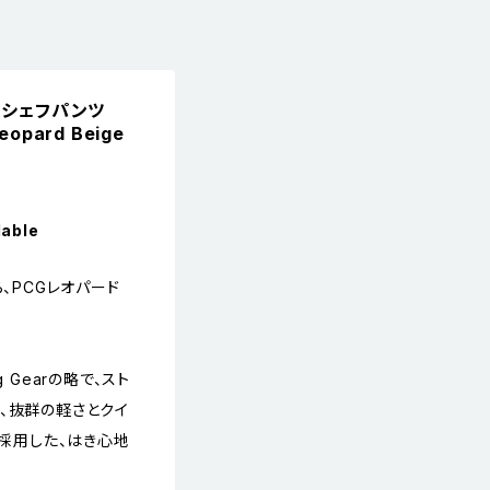
n シェフパンツ
Leopard Beige
lable
ら、PCGレオパード
ng Gearの略で、スト
、抜群の軽さとクイ
を採用した、はき心地