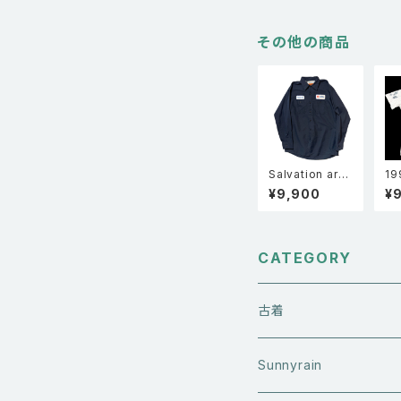
ght Tribal Ca
ge
mo
その他の商品
Salvation arm
19
y サルベーショ
製 
¥9,900
¥
ンアーミー ユニ
rod
フォーム 長袖ワ
総
ークシャツ 紺 L
ト
ッ
レ
CATEGORY
古着
アウターウエア
Sunnyrain