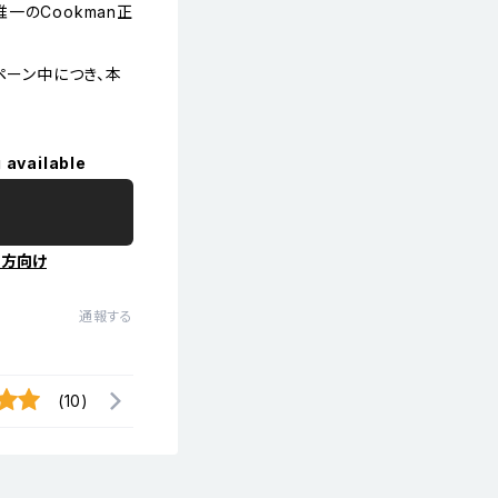
一のCookman正
ペーン中につき、本
 available
の方向け
通報する
(10)