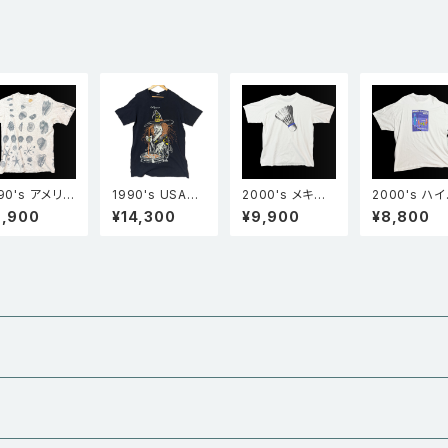
r
argo Border
argo Zebra
mbroidery 
bster Beig
90's アメリカ
1990's USA製
2000's メキシ
2000's ハ
rel e vant p
HEARTLAND A
コ製 GILDAN ギ
製 Hanes 
9,900
¥14,300
¥9,900
¥8,800
ucts 貝殻
PPAREL The
ルダン Island T
ンズ SHAG 
柄 全面プリン
witch 魔女 Cali
raining Centre
グ KINGS C
 シングルステ
fornia シングル
バドミントン シャ
SSIC2001 
チ Tシャツ グ
ステッチ Tシャツ
トル 羽根 Tシャ
ャツ 白 2XL
ー L
黒
ツ 白 XL