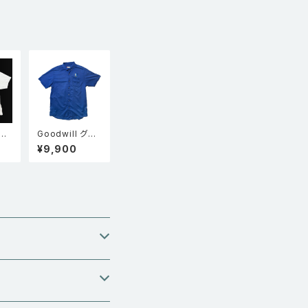
Lo
mbroidery Lo
e
bster Navy
イチ
Goodwill グッ
ヘイ
ドウィル ユニフォ
¥9,900
シャ
ーム 半袖ワーク
LA
シャツ 青 XL
Tシ