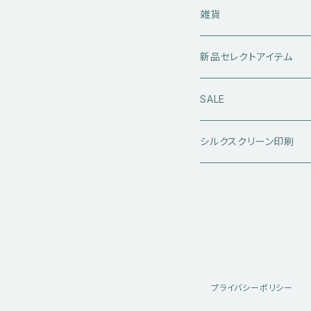
ライダースジャケット
トップス
Tシャツ
雑貨
レザーアウター
セーター・ニットウエア
ボトムス
タンクトップ
新品セレクトアイテム
アウトドアウエア
長袖シャツ
ジーンズ
シューズ
キャップ・帽子
アウターウエア
SALE
ワークウエア
半袖シャツ
ミリタリーパンツ
スニーカー
ベトジャン
アクセサリー
コラボ商品
シルクスクリーン印刷
コート
スウェット・パーカー
スラックス・チノパン
レザーシューズ
帽子
@ha.re.mom
服飾雑貨
その他アウター
Ｔシャツ（半袖）
ショートパンツ
ブーツ
ブレスレット・バングル
帽子・キャップ・ハット
Cookman
デニムジャケット・カバーオー
Ｔシャツ（半袖以外）
その他ボトムス
その他シューズ
ピアス・イヤリング
アクセサリー
ショートパンツ
Caltop
プライバシーポリシー
ミリタリーウエア
その他トップス
指輪
サングラス
服飾雑貨
長袖シャツ