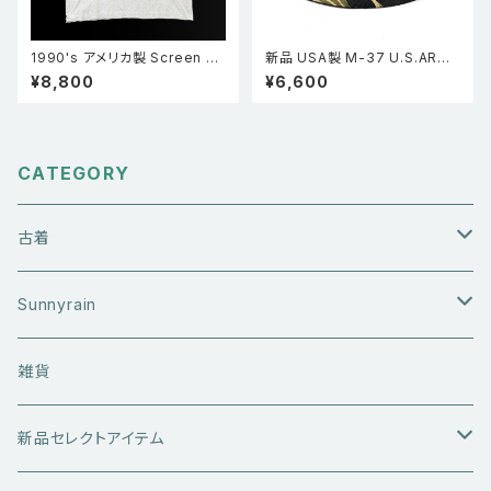
1990's アメリカ製 Screen st
新品 USA製 M-37 U.S.ARMY
ars スクリーンスターズ Mr.Luc
ゴールドタイガーカモ メトロハッ
¥8,800
¥6,600
ky’s PUB&GRILL シングルス
ト迷彩
テッチ Tシャツ グレー XXL
CATEGORY
古着
アウターウエア
Sunnyrain
ライダースジャケット
トップス
Tシャツ
雑貨
レザーアウター
セーター・ニットウエア
ボトムス
タンクトップ
新品セレクトアイテム