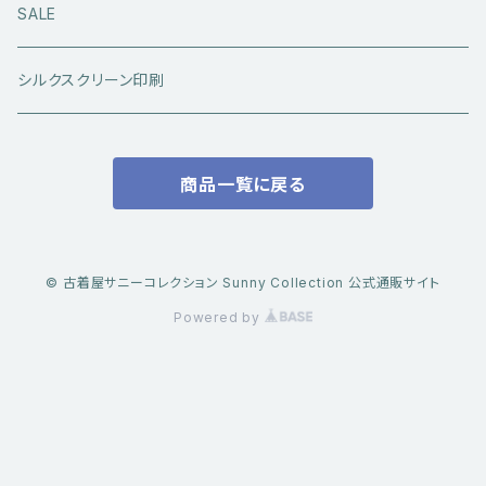
アウトドアウエア
長袖シャツ
ジーンズ
シューズ
キャップ・帽子
アウターウエア
SALE
ワークウエア
半袖シャツ
ミリタリーパンツ
スニーカー
ベトジャン
アクセサリー
コラボ商品
シルクスクリーン印刷
コート
スウェット・パーカー
スラックス・チノパン
レザーシューズ
帽子
@ha.re.mom
服飾雑貨
商品一覧に戻る
その他アウター
Ｔシャツ（半袖）
ショートパンツ
ブーツ
ブレスレット・バングル
帽子・キャップ・ハット
Cookman
デニムジャケット・カバーオール
Ｔシャツ（半袖以外）
その他ボトムス
その他シューズ
ピアス・イヤリング
アクセサリー
ショートパンツ
Caltop
© 古着屋サニーコレクション Sunny Collection 公式通販サイト
ミリタリーウエア
その他トップス
Powered by
指輪
サングラス
服飾雑貨
長袖シャツ
トラックジャケット・スポーツ系トップス
その他アクセサリー
ベスト