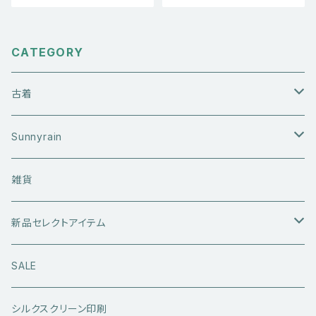
クター シングルステッチ Tシャ
ツ グレー L
CATEGORY
古着
アウターウエア
Sunnyrain
ライダースジャケット
トップス
Tシャツ
雑貨
レザーアウター
セーター・ニットウエア
ボトムス
タンクトップ
新品セレクトアイテム
アウトドアウエア
長袖シャツ
ジーンズ
シューズ
キャップ・帽子
アウターウエア
SALE
ワークウエア
半袖シャツ
ミリタリーパンツ
スニーカー
ベトジャン
アクセサリー
コラボ商品
シルクスクリーン印刷