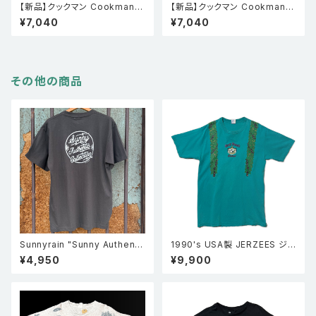
【新品】クックマン Cookman
【新品】クックマン Cookman
シェフパンツ Chef Pants Sho
シェフパンツ Chef Pants Sho
¥7,040
¥7,040
rt Cargo Zebra
rt Embroidery Lobster Bei
ge
その他の商品
Sunnyrain "Sunny Authenti
1990's USA製 JERZEES ジャ
c Collection" 半袖Tシャツ
ージーズ Merrie Monarch Fe
¥4,950
¥9,900
stival メリーモナークフェスティ
バル Tシャツ ターコイズ L