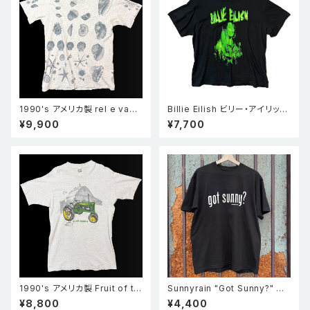
1990's アメリカ製 rel e vant
Billie Eilish ビリー・アイリッシ
products 貝殻 総柄 全面プリ
ュ フォトプリント Tシャツ ロック
¥9,900
¥7,700
ント シングルステッチ Tシャツ
T バンドT 黒 M
グレー L
1990's アメリカ製 Fruit of th
Sunnyrain "Got Sunny?" 半
e room フルーツオブザルーム
袖 Tシャツ Black
¥8,800
¥4,400
John deere ジョンディア トラ