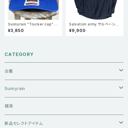
Sunnyrain "Trucker cap" メ
Salvation army サルベーショ
ッシュキャップ ブルー
ンアーミー ユニフォーム 長袖ワ
¥3,850
¥9,900
ークシャツ 紺 L
CATEGORY
古着
アウターウエア
Sunnyrain
ライダースジャケット
トップス
Tシャツ
雑貨
レザーアウター
セーター・ニットウエア
ボトムス
タンクトップ
新品セレクトアイテム