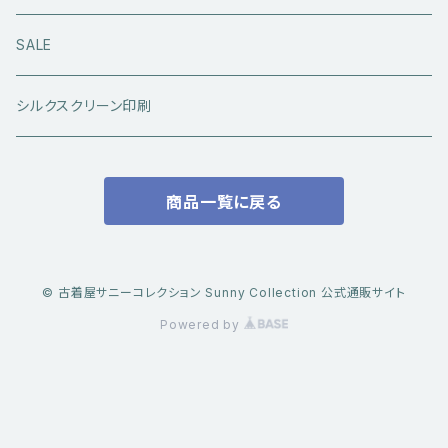
アウトドアウエア
長袖シャツ
ジーンズ
シューズ
キャップ・帽子
アウターウエア
SALE
ワークウエア
半袖シャツ
ミリタリーパンツ
スニーカー
ベトジャン
アクセサリー
コラボ商品
シルクスクリーン印刷
コート
スウェット・パーカー
スラックス・チノパン
レザーシューズ
帽子
@ha.re.mom
服飾雑貨
商品一覧に戻る
その他アウター
Ｔシャツ（半袖）
ショートパンツ
ブーツ
ブレスレット・バングル
帽子・キャップ・ハット
Cookman
デニムジャケット・カバーオール
Ｔシャツ（半袖以外）
その他ボトムス
その他シューズ
ピアス・イヤリング
アクセサリー
ショートパンツ
Caltop
© 古着屋サニーコレクション Sunny Collection 公式通販サイト
ミリタリーウエア
その他トップス
Powered by
指輪
サングラス
服飾雑貨
長袖シャツ
トラックジャケット・スポーツ系トップス
その他アクセサリー
ベスト