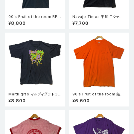
00's Fruit of the room BES
Navajo Times 半袖 Tシャツ
T スカル サンダー サザンクロス
黒 XL
¥8,800
¥7,700
プリント 半袖 Tシャツ 黒 M
Mardi gras マルディグラ トゥ
90's Fruit of the room 無地
ーフェイス 仮面 半袖 シングル
ポケT 半袖ポケットTシャツ オ
¥8,800
¥6,600
ステッチ Tシャツ 黒
レンジ XL