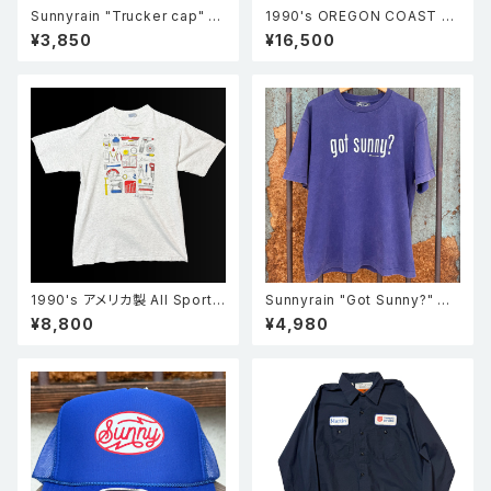
Sunnyrain "Trucker cap" メ
1990's OREGON COAST A
ッシュキャップ ブラック
QUARIUM ラッコ アニマル 動
¥3,850
¥16,500
物 シングルステッチTシャツ 青
1990's アメリカ製 All Sport
Sunnyrain "Got Sunny?" 半
オールスポーツ So many tool
袖 シングルステッチ フェードT
¥8,800
¥4,980
s 工具 シングルステッチ Tシャ
シャツ Faded Purple
ツ グレー XL