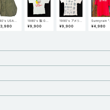
40's USA製
1980's 製 Gol
1990's アメリカ
Sunnyrain 
S.ARMY 米軍
den beef 企業
製 rel e vant p
t Sunny?" 
23,980
¥9,900
¥9,900
¥4,980
 M-1943
物 シングルステ
roducts 貝殻
シングルステ
43 フィールド
ッチ 両面プリン
総柄 全面プリン
フェードTシ
ケット カー
ト Tシャツ 白
ト シングルステ
Faded red
36L
ッチ Tシャツ グ
レー L