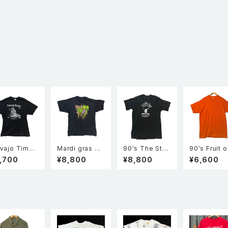
vajo Times
Mardi gras マ
90's The Star
90's Fruit o
袖 Tシャツ 黒
ルディグラ トゥー
Community B
he room 無
,700
¥8,800
¥8,800
¥6,600
フェイス 仮面 半
ar 半袖 シングル
ポケT 半袖
袖 シングルステ
ステッチ Tシャツ
ットTシャツ 
ッチ Tシャツ 黒
黒 XL 企業物
ンジ XL