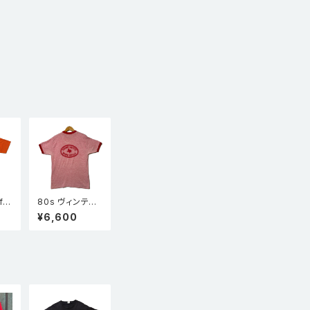
f t
80s ヴィンテー
地
ジ TUFCO リン
¥6,600
ポケ
ガーTシャツ 赤
オレ
杢 TUFCO 半袖
企業物