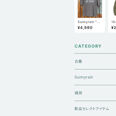
Sunnyrain "Go
19
t Sunny?" 半袖
U.
¥4,980
¥
シングルステッチ
実物
フェードTシャツ
m
Faded Gray
ジャ
キ 
CATEGORY
古着
アウターウエア
Sunnyrain
ライダースジャケット
トップス
Tシャツ
雑貨
レザーアウター
セーター・ニットウエア
ボトムス
タンクトップ
新品セレクトアイテム