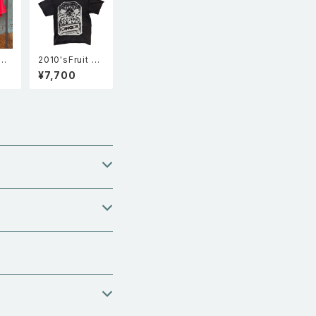
"Go
2010'sFruit of
半袖
the room フル
¥7,700
ッチ
ーツオブザルー
ャツ
ム Ginger ジン
ジャー Tシャツ
ロックT バンドT
黒 L