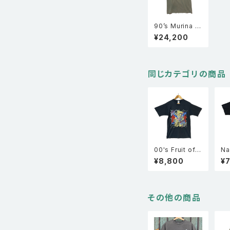
90’s Murina P
hish フィッシュ
¥24,200
激フェード ロッ
クT バンドT 半
袖Tシャツ L
同じカテゴリの商品
00's Fruit of t
Na
he room BEST
半
¥8,800
¥7
スカル サンダー
XL
サザンクロス プ
リント 半袖 Tシ
ャツ 黒 M
その他の商品