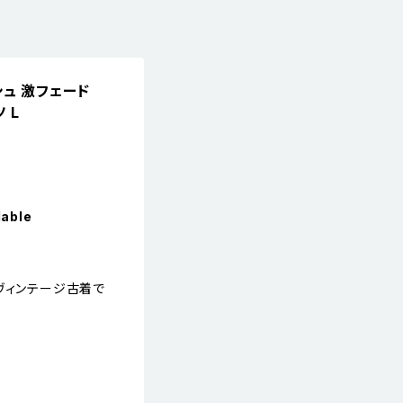
ィッシュ 激フェード
 L
lable
。
ヴィンテージ古着で