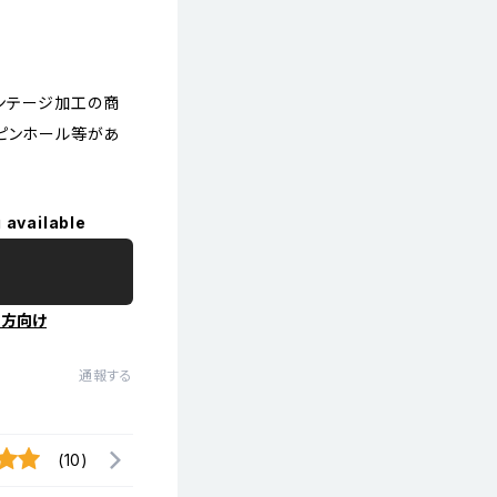
ンテージ加工の商
、ピンホール等があ
 available
の方向け
通報する
(10)