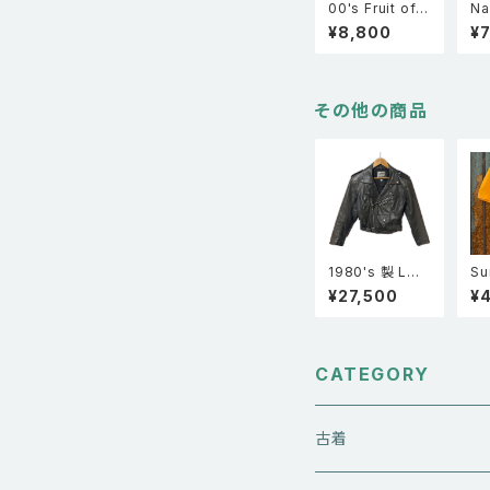
00's Fruit of t
Na
he room BEST
半
¥8,800
¥7
スカル サンダー
XL
サザンクロス プ
リント 半袖 Tシ
ャツ 黒 M
その他の商品
1980's 製 LON
Su
DON Leather
t 
¥27,500
¥
wear ショート丈
シ
ダブルレザーラ
フ
イダースジャケッ
Fa
ト 黒 S
CATEGORY
古着