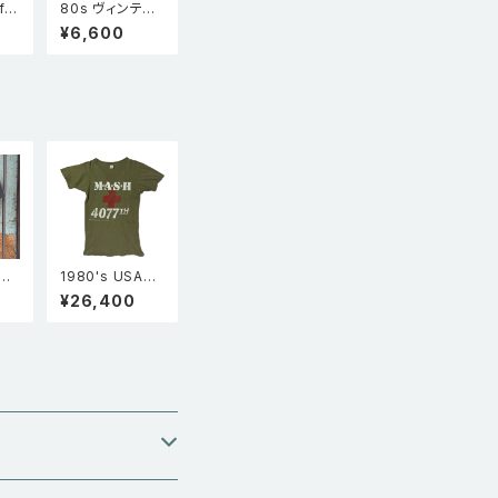
f t
80s ヴィンテー
地
ジ TUFCO リン
¥6,600
ポケ
ガーTシャツ 赤
オレ
杢 TUFCO 半袖
企業物
"Su
1980's USA製
ic
Screen stars
¥26,400
" 半
スクリーンスタ
ーズ MASH マッ
シュ 映画 ムービ
ーT シングルス
テッチ Tシャツ
カーキ