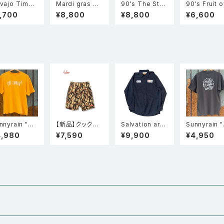
vajo Times
Mardi gras マ
90's The Star
90's Fruit o
袖 Tシャツ 黒
ルディグラ トゥー
Community B
he room 無
,700
¥8,800
¥8,800
¥6,600
フェイス 仮面 半
ar 半袖 シングル
ポケT 半袖
袖 シングルステ
ステッチ Tシャツ
ットTシャツ 
ッチ Tシャツ 黒
黒 XL 企業物
ンジ XL
nnyrain "Go
【新品】クックマ
Salvation arm
Sunnyrain 
Sunny?" 半袖
ン Cookman シ
y サルベーショ
nny Authent
4,980
¥7,590
¥9,900
¥4,950
ングルステッチ
ェフパンツ Chef
ンアーミー ユニ
Collection
ェードTシャツ
Pants Short Li
フォーム 長袖ワ
袖Tシャツ
ded Yellow
ght Tribal Ca
ークシャツ 紺 L
mo