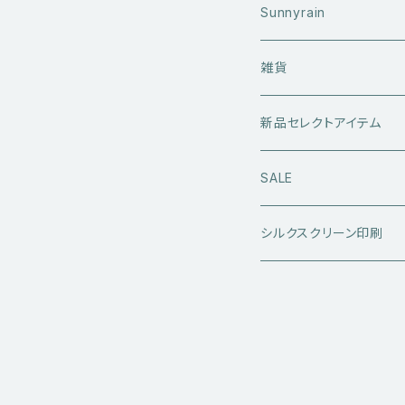
アウターウエア
Sunnyrain
ライダースジャケット
トップス
Tシャツ
雑貨
レザーアウター
セーター・ニットウエア
ボトムス
タンクトップ
新品セレクトアイテム
アウトドアウエア
長袖シャツ
ジーンズ
シューズ
キャップ・帽子
アウターウエア
SALE
ワークウエア
半袖シャツ
ミリタリーパンツ
スニーカー
ベトジャン
アクセサリー
コラボ商品
シルクスクリーン印刷
コート
スウェット・パーカー
スラックス・チノパン
レザーシューズ
帽子
@ha.re.mom
服飾雑貨
その他アウター
Ｔシャツ（半袖）
ショートパンツ
ブーツ
ブレスレット・バングル
帽子・キャップ・ハット
Cookman
デニムジャケット・カバーオー
Ｔシャツ（半袖以外）
その他ボトムス
その他シューズ
ピアス・イヤリング
アクセサリー
ショートパンツ
Caltop