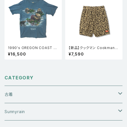
1990's OREGON COAST A
【新品】クックマン Cookman
QUARIUM ラッコ アニマル 動
シェフパンツ Chef Pants Sho
¥16,500
¥7,590
物 シングルステッチTシャツ 青
rt Light Leopard Beige
CATEGORY
古着
アウターウエア
Sunnyrain