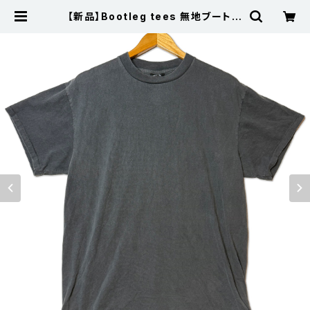
【新品】Bootleg tees 無地ブートボ
ディ フェード シングルステッチTシャ
ツ | 古着屋サニーコレクション Sun
ny Collection 公式通販サイト