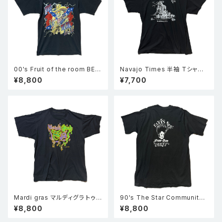
00's Fruit of the room BES
Navajo Times 半袖 Tシャツ
T スカル サンダー サザンクロス
黒 XL
¥8,800
¥7,700
プリント 半袖 Tシャツ 黒 M
Mardi gras マルディグラ トゥ
90's The Star Community
ーフェイス 仮面 半袖 シングル
Bar 半袖 シングルステッチ Tシ
¥8,800
¥8,800
ステッチ Tシャツ 黒
ャツ 黒 XL 企業物