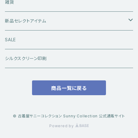
ライダースジャケット
トップス
Tシャツ
雑貨
レザーアウター
セーター・ニットウエア
ボトムス
タンクトップ
新品セレクトアイテム
アウトドアウエア
長袖シャツ
ジーンズ
シューズ
キャップ・帽子
アウターウエア
SALE
ワークウエア
半袖シャツ
ミリタリーパンツ
スニーカー
ベトジャン
アクセサリー
コラボ商品
シルクスクリーン印刷
コート
スウェット・パーカー
スラックス・チノパン
レザーシューズ
帽子
@ha.re.mom
服飾雑貨
商品一覧に戻る
その他アウター
Ｔシャツ（半袖）
ショートパンツ
ブーツ
ブレスレット・バングル
帽子・キャップ・ハット
Cookman
デニムジャケット・カバーオール
Ｔシャツ（半袖以外）
その他ボトムス
その他シューズ
ピアス・イヤリング
アクセサリー
ショートパンツ
Caltop
© 古着屋サニーコレクション Sunny Collection 公式通販サイト
ミリタリーウエア
その他トップス
Powered by
指輪
サングラス
服飾雑貨
長袖シャツ