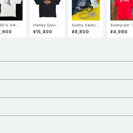
00's メキシ
Harley Davids
Sunny Select
Sunnyrain 
 GILDAN ギ
on ハーレー・ダ
ed Gift Set
t Sunny?" 
9,900
¥15,400
¥8,800
¥4,980
ン Island T
ビッドソン スカ
シングルステ
ining Centre
ル×シールドロゴ
フェードTシ
ドミントン シャ
両面プリント T
Faded red
ル 羽根 Tシャ
シャツ 黒
白 XL