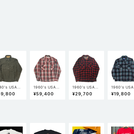
40's USA製
1960's USA製
1960's USA製
1960's US
known Vint
Sportsman ス
PENDLETON
PENDLETO
49,800
¥59,400
¥29,700
¥19,800
ングポイ
ポーツマン オン
ペンドルトン 長
ペンドルトン 
ト ネップウー
ブレーチェック
袖 オープンカラ
袖 オープン
 ウエスタンシ
レーヨン 開襟 オ
ー ウールシャツ
ー ウールシ
ャツ グレー
ープンカラーシ
BOARD ボード
BOARD ボ
ャツ 赤×グレー
シャツ チェック
シャツ チェッ
M
柄 赤・黒 M
柄 青 L（実寸
S）