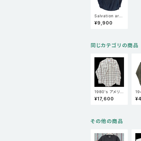
Salvation arm
y サルベーショ
¥9,900
ンアーミー ユニ
フォーム 長袖ワ
ークシャツ 紺 L
同じカテゴリの商品
1980's アメリカ
19
製 Rock moun
Un
¥17,600
¥
t ロックマウント
age ロ
オンブレーチェッ
ン
ク 長袖ウエスタ
ル
ンシャツ
その他の商品