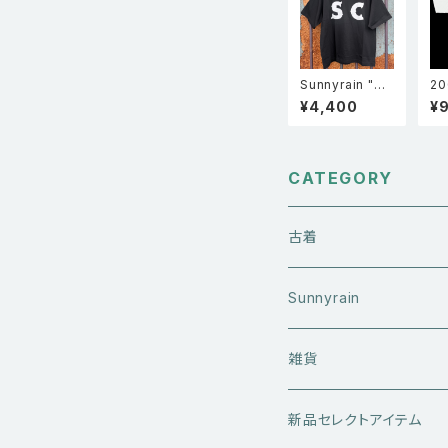
Sunnyrain "SC
20
logo" Boxy T
コ製
¥4,400
¥
shirts ボックス
ルダ
シルエット半袖
ra
Tシャツ Black
バ
ト
ツ 
CATEGORY
古着
アウターウエア
Sunnyrain
ライダースジャケット
トップス
Tシャツ
雑貨
レザーアウター
セーター・ニットウエア
ボトムス
タンクトップ
新品セレクトアイテム