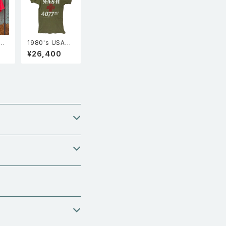
"Go
1980's USA製
半袖
Screen stars
¥26,400
ッチ
スクリーンスタ
ャツ
ーズ MASH マッ
シュ 映画 ムービ
ーT シングルス
テッチ Tシャツ
カーキ