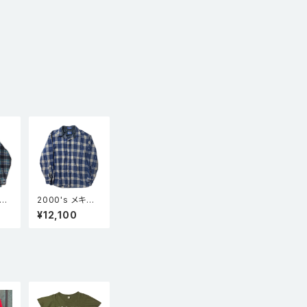
A製
2000's メキシ
N
コ製 PENDLET
¥12,100
長
ON ペンドルトン
カラ
ウールシャツ
ャツ
ード
ク
X