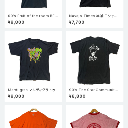
00's Fruit of the room BES
Navajo Times 半袖 Tシャツ
T スカル サンダー サザンクロス
黒 XL
¥8,800
¥7,700
プリント 半袖 Tシャツ 黒 M
Mardi gras マルディグラ トゥ
90's The Star Community
ーフェイス 仮面 半袖 シングル
Bar 半袖 シングルステッチ Tシ
¥8,800
¥8,800
ステッチ Tシャツ 黒
ャツ 黒 XL 企業物