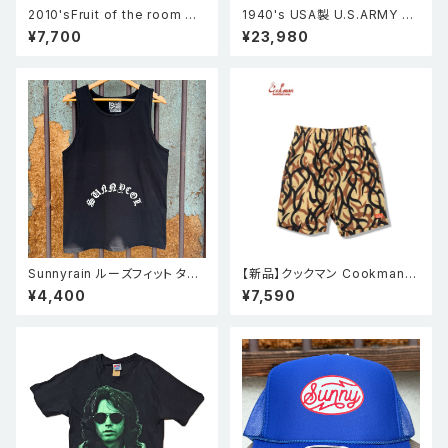
2010'sFruit of the room フ
1940's USA製 U.S.ARMY 米
ルーツオブザルーム Ginger ジ
軍実物 M-1943 m43 フィール
¥7,700
¥23,980
ンジャー Tシャツ ロックT バン
ドジャケット カーキ 36L
ドT 黒 L
Sunnyrain ルーズフィット タン
【新品】クックマン Cookman
クトップ BLK
シェフパンツ Chef Pants Sho
¥4,400
¥7,590
rt Light Tribal Camo