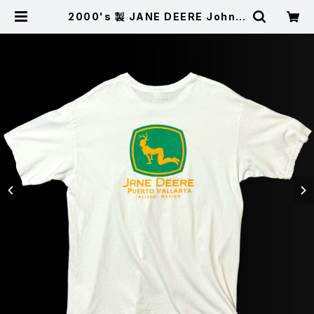
2000's 製 JANE DEERE John d
eere ジョンディア パロディ 両面プリ
ント Tシャツ 白 XL | 古着屋サニー
コレクション Sunny Collection
公式通販サイト