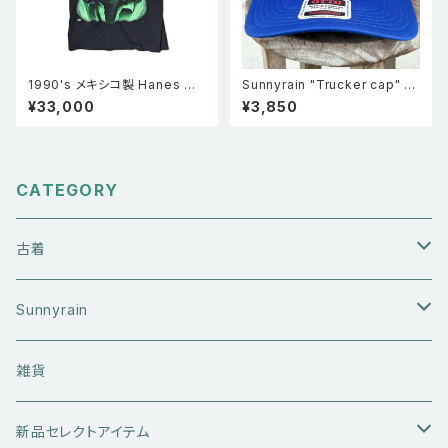
1990's メキシコ製 Hanes ヘ
Sunnyrain "Trucker cap" メ
インズ Doors ドアーズ ジム・モ
ッシュキャップ ブルー
¥33,000
¥3,850
リソン フォトプリント シングルス
テッチ ロックT バンドTシャツ
黒 L
CATEGORY
古着
アウターウエア
Sunnyrain
ライダースジャケット
トップス
Tシャツ
雑貨
レザーアウター
セーター・ニットウエア
ボトムス
タンクトップ
新品セレクトアイテム