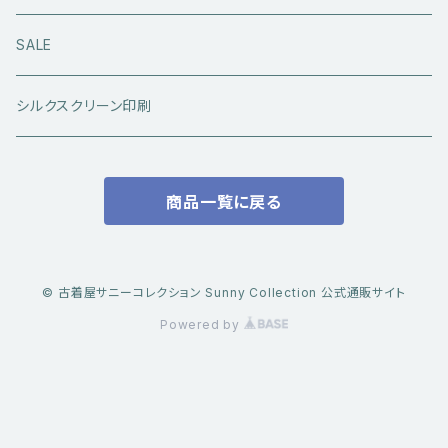
アウトドアウエア
長袖シャツ
ジーンズ
シューズ
キャップ・帽子
アウターウエア
SALE
ワークウエア
半袖シャツ
ミリタリーパンツ
スニーカー
ベトジャン
アクセサリー
コラボ商品
シルクスクリーン印刷
コート
スウェット・パーカー
スラックス・チノパン
レザーシューズ
帽子
@ha.re.mom
服飾雑貨
商品一覧に戻る
その他アウター
Ｔシャツ（半袖）
ショートパンツ
ブーツ
ブレスレット・バングル
帽子・キャップ・ハット
Cookman
デニムジャケット・カバーオール
Ｔシャツ（半袖以外）
その他ボトムス
その他シューズ
ピアス・イヤリング
アクセサリー
ショートパンツ
Caltop
© 古着屋サニーコレクション Sunny Collection 公式通販サイト
ミリタリーウエア
その他トップス
Powered by
指輪
サングラス
服飾雑貨
長袖シャツ
トラックジャケット・スポーツ系トップス
その他アクセサリー
ベスト