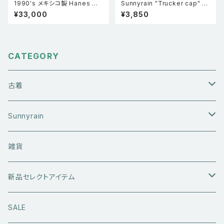
1990's メキシコ製 Hanes ヘ
Sunnyrain "Trucker cap" メ
インズ Doors ドアーズ ジム・モ
ッシュキャップ ブルー
¥33,000
¥3,850
リソン フォトプリント シングルス
テッチ ロックT バンドTシャツ
黒 L
CATEGORY
古着
アウターウエア
Sunnyrain
ライダースジャケット
トップス
Tシャツ
雑貨
レザーアウター
セーター・ニットウエア
ボトムス
タンクトップ
新品セレクトアイテム
アウトドアウエア
長袖シャツ
ジーンズ
シューズ
キャップ・帽子
アウターウエア
SALE