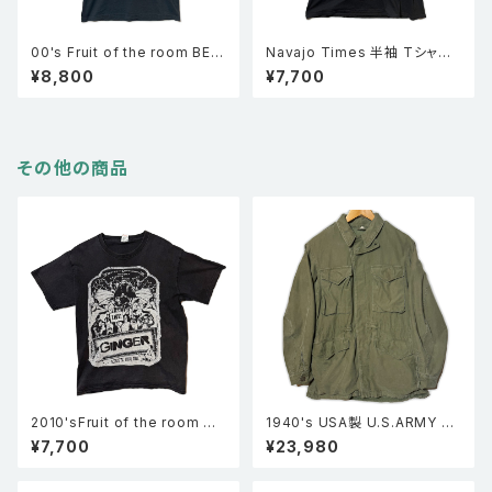
00's Fruit of the room BES
Navajo Times 半袖 Tシャツ
T スカル サンダー サザンクロス
黒 XL
¥8,800
¥7,700
プリント 半袖 Tシャツ 黒 M
その他の商品
2010'sFruit of the room フ
1940's USA製 U.S.ARMY 米
ルーツオブザルーム Ginger ジ
軍実物 M-1943 m43 フィール
¥7,700
¥23,980
ンジャー Tシャツ ロックT バン
ドジャケット カーキ 36L
ドT 黒 L