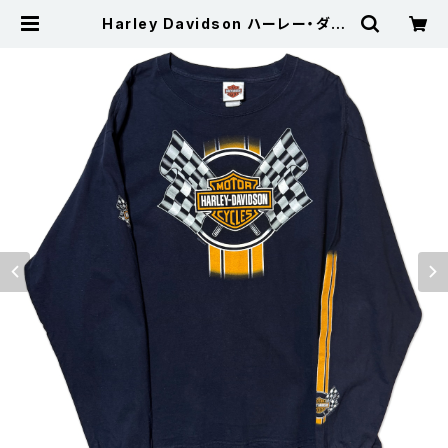
Harley Davidson ハーレー・ダビ
ッドソン OKLAHOMA 長袖Tシャツ
袖プリント ロンT 紺 | 古着屋サニー
コレクション Sunny Collection
公式通販サイト