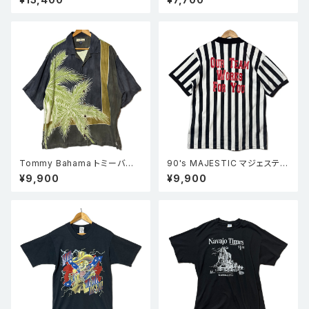
Tシャツ 袖プリント ロンT 黒 X
L
Tommy Bahama トミーバハ
90's MAJESTIC マジェスティ
マ シルク アロハシャツ L
ック ストライプ 半袖シャツ レフ
¥9,900
¥9,900
ェリーシャツ L