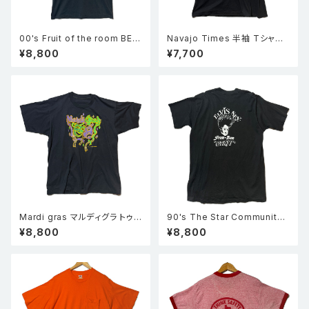
00's Fruit of the room BES
Navajo Times 半袖 Tシャツ
T スカル サンダー サザンクロス
黒 XL
¥8,800
¥7,700
プリント 半袖 Tシャツ 黒 M
Mardi gras マルディグラ トゥ
90's The Star Community
ーフェイス 仮面 半袖 シングル
Bar 半袖 シングルステッチ Tシ
¥8,800
¥8,800
ステッチ Tシャツ 黒
ャツ 黒 XL 企業物