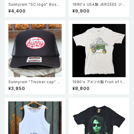
Sunnyrain "SC logo" Boxy
1990's USA製 JERZEES ジャ
T shirts ボックスシルエット半
ージーズ Merrie Monarch Fe
¥4,400
¥9,900
袖 Tシャツ Black
stival メリーモナークフェスティ
バル Tシャツ ターコイズ L
Sunnyrain "Trucker cap" メ
1990's アメリカ製 Fruit of th
ッシュキャップ ブラック
e room フルーツオブザルーム
¥3,850
¥8,800
John deere ジョンディア トラ
クター シングルステッチ Tシャ
ツ グレー L