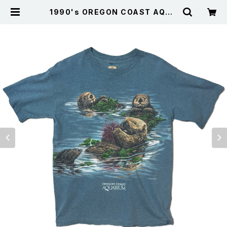
1990's OREGON COAST AQUA
RIUM ラッコ アニマル 動物 シングル
ステッチTシャツ 青 | 古着屋サニーコ
レクション Sunny Collection 公
式通販サイト