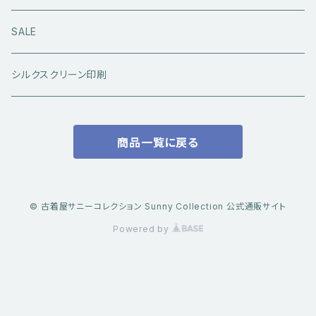
アウトドアウエア
長袖シャツ
ジーンズ
シューズ
キャップ・帽子
アウターウエア
SALE
ワークウエア
半袖シャツ
ミリタリーパンツ
スニーカー
ベトジャン
アクセサリー
コラボ商品
シルクスクリーン印刷
コート
スウェット・パーカー
スラックス・チノパン
レザーシューズ
帽子
@ha.re.mom
服飾雑貨
商品一覧に戻る
その他アウター
Ｔシャツ（半袖）
ショートパンツ
ブーツ
ブレスレット・バングル
帽子・キャップ・ハット
Cookman
デニムジャケット・カバーオール
Ｔシャツ（半袖以外）
その他ボトムス
その他シューズ
ピアス・イヤリング
アクセサリー
ショートパンツ
Caltop
© 古着屋サニーコレクション Sunny Collection 公式通販サイト
ミリタリーウエア
その他トップス
Powered by
指輪
サングラス
服飾雑貨
長袖シャツ
トラックジャケット・スポーツ系トップス
その他アクセサリー
ベスト