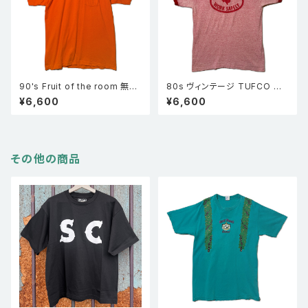
90's Fruit of the room 無地
80s ヴィンテージ TUFCO リ
ポケT 半袖ポケットTシャツ オ
ンガーTシャツ 赤杢 TUFCO
¥6,600
¥6,600
レンジ XL
半袖 企業物
その他の商品