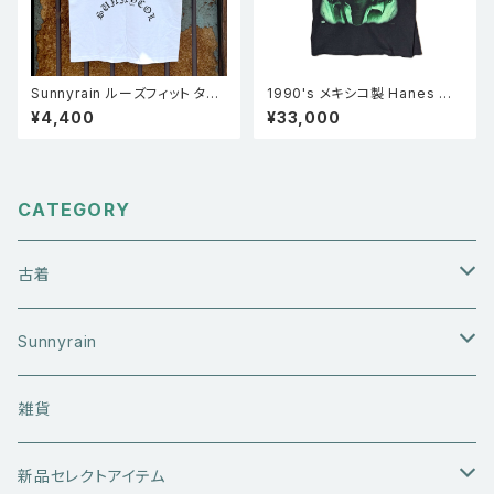
Sunnyrain ルーズフィット タン
1990's メキシコ製 Hanes ヘ
クトップ WHT
インズ Doors ドアーズ ジム・モ
¥4,400
¥33,000
リソン フォトプリント シングルス
テッチ ロックT バンドTシャツ
黒 L
CATEGORY
古着
アウターウエア
Sunnyrain
ライダースジャケット
トップス
Tシャツ
雑貨
レザーアウター
セーター・ニットウエア
ボトムス
タンクトップ
新品セレクトアイテム