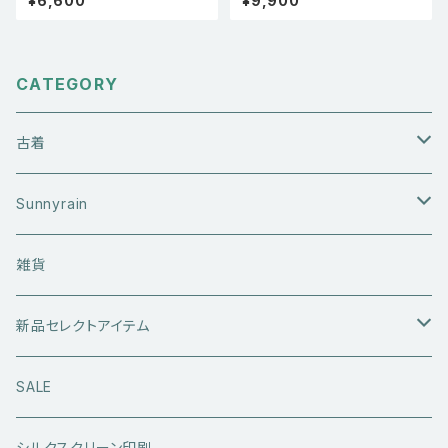
¥6,600
¥9,900
CATEGORY
古着
アウターウエア
Sunnyrain
ライダースジャケット
トップス
Tシャツ
雑貨
レザーアウター
セーター・ニットウエア
ボトムス
タンクトップ
新品セレクトアイテム
アウトドアウエア
長袖シャツ
ジーンズ
シューズ
キャップ・帽子
アウターウエア
SALE
ワークウエア
半袖シャツ
ミリタリーパンツ
スニーカー
ベトジャン
アクセサリー
コラボ商品
シルクスクリーン印刷