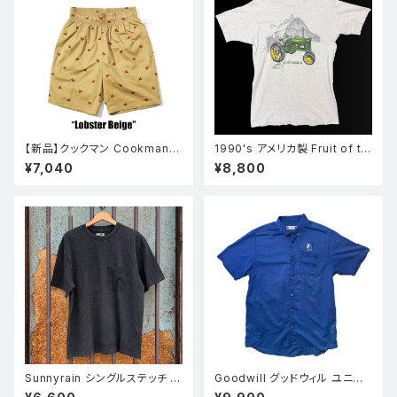
【新品】クックマン Cookman
1990's アメリカ製 Fruit of th
シェフパンツ Chef Pants Sho
e room フルーツオブザルーム
¥7,040
¥8,800
rt Embroidery Lobster Bei
John deere ジョンディア トラ
ge
クター シングルステッチ Tシャ
ツ グレー L
Sunnyrain シングルステッチ ポ
Goodwill グッドウィル ユニフォ
ケT
ーム 半袖ワークシャツ 青 XL