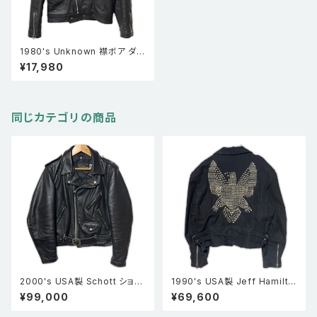
1980's Unknown 襟ボア ダブ
ルレザーライダースジャケット
¥17,980
黒
同じカテゴリの商品
2000's USA製 Schott ショッ
1990's USA製 Jeff Hamilto
ト 黒タグ復刻 613XX ワンスタ
n ジェフ・ハミルトン スタッズ ヘ
¥99,000
¥69,600
ー ダブルレザーライダースジャ
ビーコットン ダブルライダース
ケット 黒 38
ジャケット 黒 L