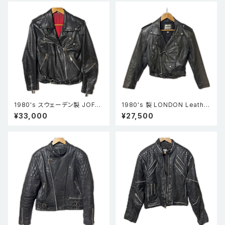
1980's スウェーデン製 JOFA
1980's 製 LONDON Leather
MA ダブルレザーライダースジ
wear ショート丈 ダブルレザー
¥33,000
¥27,500
ャケット 黒
ライダースジャケット 黒 S