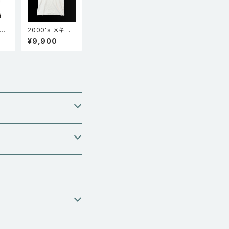
 ビ
2000's メキシ
シ
コ製 GILDAN ギ
¥9,900
ント
ルダン Island T
クT
raining Centre
M
バドミントン シャ
トル 羽根 Tシャ
ツ 白 XL