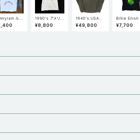
nnyrain ルー
1990's アメリカ
1940's USA製
Billie Eilish
フィット タンク
製 All Sport オ
Unknown Vint
リー・アイリッ
4,400
¥8,800
¥49,800
¥7,700
ップ WHT
ールスポーツ S
age ロングポイ
ュ フォトプリ
o many tools
ント ネップウー
Tシャツ ロッ
工具 シングルス
ル ウエスタンシ
バンドT 黒 
テッチ Tシャツ
ャツ グレー
グレー XL