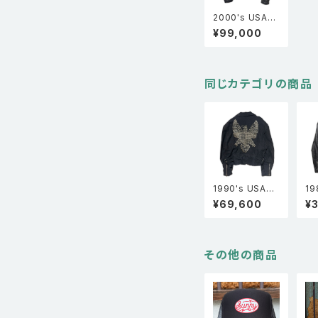
2000's USA製
Schott ショット
¥99,000
黒タグ復刻 613
XX ワンスター
ダブルレザーラ
イダースジャケッ
ト 黒 38
同じカテゴリの商品
1990's USA製
19
Jeff Hamilton
ー
¥69,600
¥
ジェフ・ハミルト
MA ダブ
ン スタッズ ヘビ
ー
ーコットン ダブ
ルライダースジ
ャケット 黒 L
その他の商品