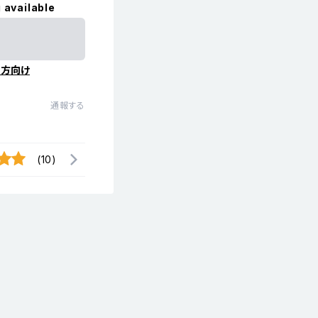
 available
の方向け
通報する
(10)