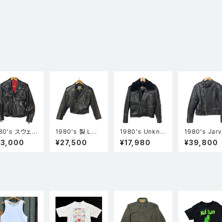
80's スウェ
1980's 製 LON
1980's Unkno
1980's Jarv
デン製 JOFA
DON Leather
wn 襟ボア ダブ
bond バッファロ
33,000
¥27,500
¥17,980
¥39,800
ルレザ
wear ショート丈
ルレザーライダ
ーレザー ロ
ライダースジ
ダブルレザーラ
ースジャケット
ャン パデッド 
ャケット 黒
イダースジャケッ
黒
ライダースジ
ト 黒 S
ケット 黒