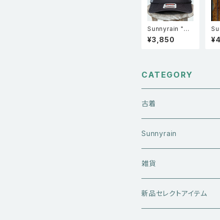
Sunnyrain "Tr
Su
ucker cap" メ
ズ
¥3,850
¥
ッシュキャップ ブ
ト
ラック
CATEGORY
古着
アウターウエア
Sunnyrain
ライダースジャケット
トップス
Tシャツ
雑貨
レザーアウター
セーター・ニットウエア
ボトムス
タンクトップ
新品セレクトアイテム
アウトドアウエア
長袖シャツ