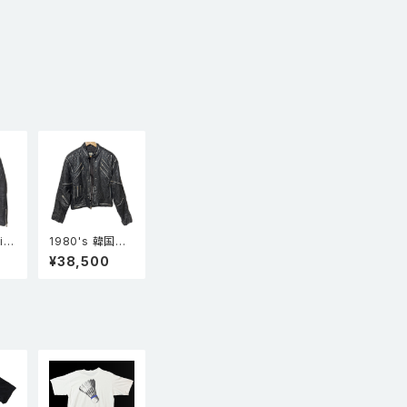
is
1980's 韓国製
Liaison スタッ
¥38,500
ンジ
ズ ジッパー レザ
UK
ー ライダースジ
ャ
ャケット 黒