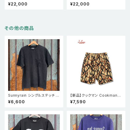
刺繍 ベトナムスーベニア ツイル
ムスーベニア ツイルジャケット
¥22,000
¥22,000
ジャケット ベトジャン タイガー
ベトジャン タイガーストライプカ
ストライプカモ 迷彩 XL
モ 迷彩 XL
その他の商品
Sunnyrain シングルステッチ ポ
【新品】クックマン Cookman
ケT
シェフパンツ Chef Pants Sho
¥6,600
¥7,590
rt Light Tribal Camo