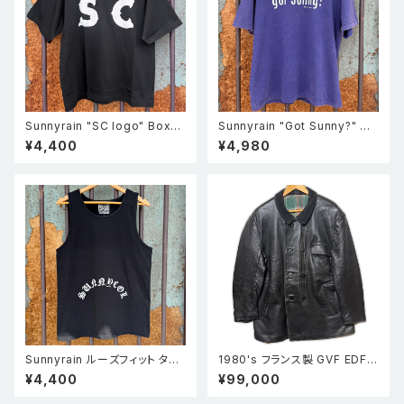
Sunnyrain "SC logo" Boxy
Sunnyrain "Got Sunny?" 半
T shirts ボックスシルエット半
袖 シングルステッチ フェードT
¥4,400
¥4,980
袖 Tシャツ Black
シャツ Faded Purple
Sunnyrain ルーズフィット タン
1980's フランス製 GVF EDF8
クトップ BLK
3 ウール襟コルビジェジャケット
¥4,400
¥99,000
黒