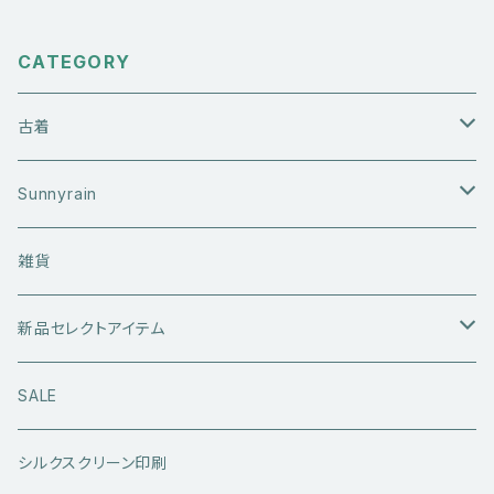
CATEGORY
古着
アウターウエア
Sunnyrain
ライダースジャケット
トップス
Tシャツ
雑貨
レザーアウター
セーター・ニットウエア
ボトムス
タンクトップ
新品セレクトアイテム
アウトドアウエア
長袖シャツ
ジーンズ
シューズ
キャップ・帽子
アウターウエア
SALE
ワークウエア
半袖シャツ
ミリタリーパンツ
スニーカー
ベトジャン
アクセサリー
コラボ商品
シルクスクリーン印刷