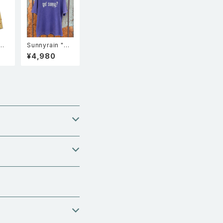
マ
Sunnyrain "Go
n シ
t Sunny?" 半袖
¥4,980
ef
シングルステッチ
 E
フェードTシャツ
Lo
Faded Purple
e