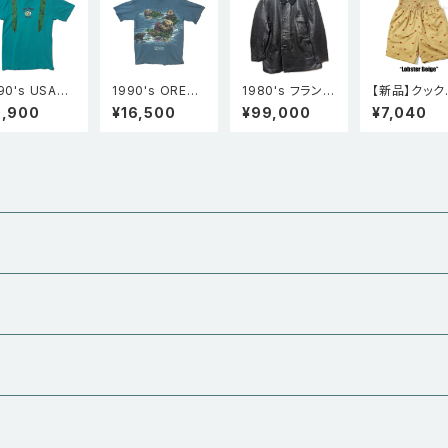
90's USA製
1990's OREG
1980's フランス
【新品】クック
RZEES ジャ
ON COAST A
製 GVF EDF83
ン Cookma
9,900
¥16,500
¥99,000
¥7,040
ーズ Merri
QUARIUM ラッ
ウール襟コルビ
ェフパンツ Ch
Monarch Fe
コ アニマル 動物
ジェジャケット
Pants Short
ival メリーモ
シングルステッチ
黒
mbroidery 
ークフェスティ
Tシャツ 青
bster Beig
ル Tシャツ タ
コイズ L