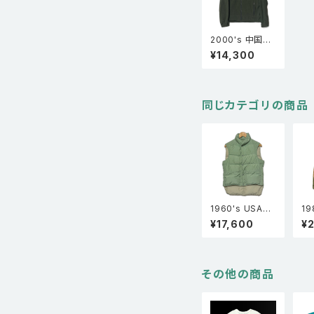
2000's 中国製
Black Diamon
¥14,300
d ブラックダイヤ
モンド フリース
ジャケット カー
キ XL
同じカテゴリの商品
1960's USA製
19
Comfy コンフィ
ーク
¥17,600
¥
ー リバーシブル
ア
ダウンベスト ラ
イ
イトグリーン
カ
その他の商品