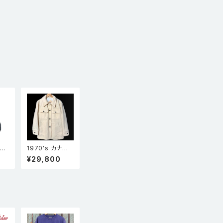
A製
1970's カナダ
エル
製 HUDSON'S
¥29,800
AI
BAY ハドソンズ
'S
ベイ ブランケッ
ンワ
トコート オフホ
ーカ
ワイト