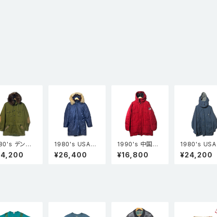
80's デンマ
1980's USA製
1990's 中国製
1980's US
製 Bison リ
Glacier Zone
POLO JEANS
L.L.Bean 
24,200
¥26,400
¥16,800
¥24,200
ルファー トレ
コヨーテファー
ポロジーンズ ダ
エルビーン M
ルジャケット
N-3B型 ダウン
ウンジャケット
NE WARDEN
ーキ 48
ジャケット 紺 L
ダウンコート 赤
PARKA メイ
L
ーデンズ パ
青 L