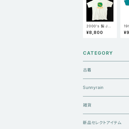
2000's 製 JAN
19
E DEERE John
JE
¥8,800
¥
deere ジョンデ
ージ
ィア パロディ 両
e 
面プリント Tシャ
st
ツ 白 XL
ナ
バ
CATEGORY
ー
古着
アウターウエア
Sunnyrain
ライダースジャケット
トップス
Tシャツ
雑貨
レザーアウター
セーター・ニットウエア
ボトムス
タンクトップ
新品セレクトアイテム