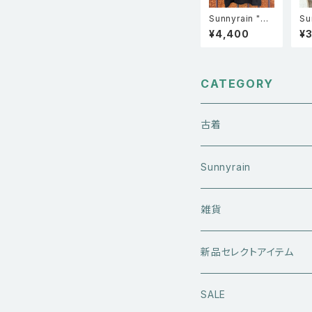
Sunnyrain "SC
Su
logo" Boxy T
uc
¥4,400
¥
shirts ボックス
ッ
シルエット半袖
ル
Tシャツ Black
CATEGORY
古着
アウターウエア
Sunnyrain
ライダースジャケット
トップス
Tシャツ
雑貨
レザーアウター
セーター・ニットウエア
ボトムス
タンクトップ
新品セレクトアイテム
アウトドアウエア
長袖シャツ
ジーンズ
シューズ
キャップ・帽子
アウターウエア
SALE