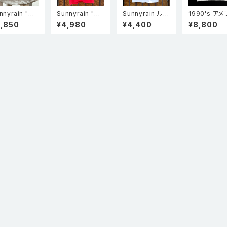
nnyrain "Tr
Sunnyrain "Go
Sunnyrain ルー
1990's アメ
ker cap" メ
t Sunny?" 半袖
ズフィット タンク
製 Screen s
3,850
¥4,980
¥4,400
¥8,800
シュキャップ ブ
シングルステッチ
トップ WHT
s スクリーン
ー
フェードTシャツ
ーズ Mr.Luc
Faded red
y’s PUB&GR
L シングルス
チ Tシャツ 
ー XXL