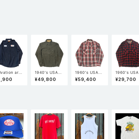
lvation arm
1940's USA製
1960's USA製
1960's US
 サルベーショ
Unknown Vint
Sportsman ス
PENDLETO
9,900
¥49,800
¥59,400
¥29,700
アーミー ユニ
age ロングポイ
ポーツマン オン
ペンドルトン 
ォーム 長袖ワ
ント ネップウー
ブレーチェック
袖 オープン
クシャツ 紺 L
ル ウエスタンシ
レーヨン 開襟 オ
ー ウールシ
ャツ グレー
ープンカラーシ
BOARD ボ
ャツ 赤×グレー
シャツ チェッ
M
柄 赤・黒 M