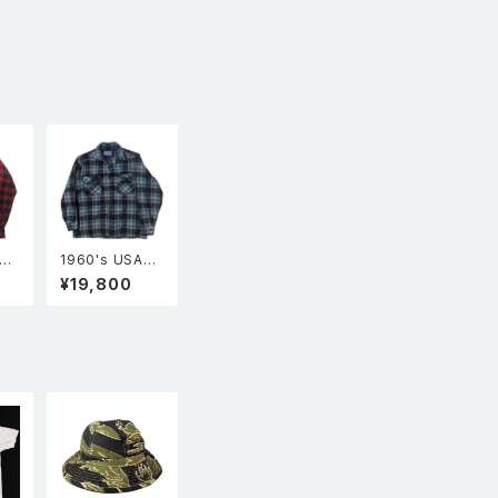
A製
1960's USA製
N
PENDLETON
¥19,800
長
ペンドルトン 長
カラ
袖 オープンカラ
ャツ
ー ウールシャツ
ード
BOARD ボード
ク
シャツ チェック
柄 青 L（実寸X
S）