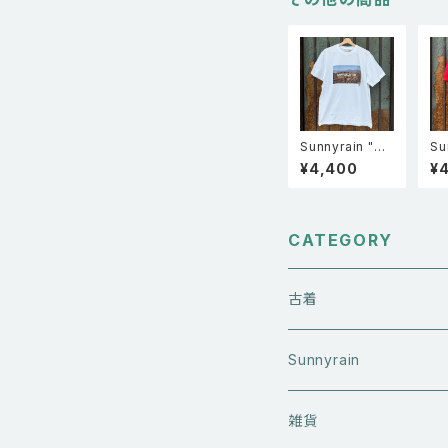
Sunnyrain "Ho
Su
llywood sign"
t 
¥4,400
¥
フォトプリント 半
シ
袖Tシャツ
フ
Fa
CATEGORY
古着
アウターウエア
Sunnyrain
ライダースジャケット
トップス
Tシャツ
雑貨