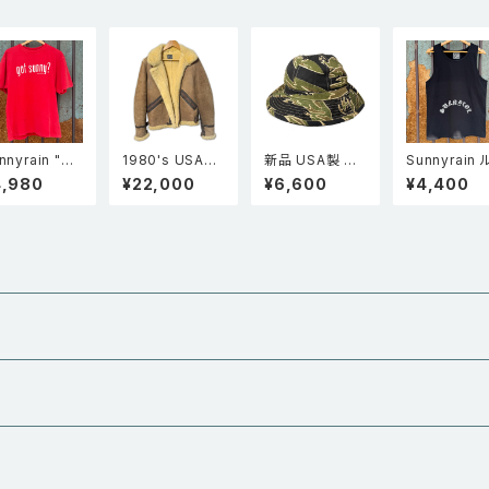
M
柄 赤・黒 M
nnyrain "Go
1980's USA製
新品 USA製 M-
Sunnyrain
Sunny?" 半袖
AVIREX アヴィ
37 U.S.ARMY
ズフィット タ
4,980
¥22,000
¥6,600
¥4,400
ングルステッチ
レックス B-9 リ
ゴールドタイガ
トップ BLK
ェードTシャツ
アルムートン フ
ーカモ メトロハ
ded red
ライトジャケット
ット迷彩
ボンバージャケ
ット 茶 34