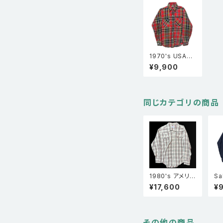
1970's USA製
BIG MAC ビッグ
¥9,900
マック 長袖 ヘビ
ーネルシャツ チ
ェック柄 赤・黄・
黒 S
同じカテゴリの商品
1980's アメリカ
Sa
製 Rock moun
y
¥17,600
¥
t ロックマウント
ン
オンブレーチェッ
フ
ク 長袖ウエスタ
ー
ンシャツ
その他の商品