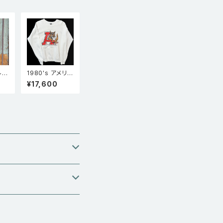
柄 青 L（実寸X
S）
 ルー
1980's アメリカ
ンク
製 Screen star
¥17,600
s スクリーンスタ
ーズ Arkansas
Razorbacks カ
レッジ ラグラン
スリーブ スウェ
ット 白 XL