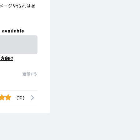
メージや汚れはあ
 available
の方向け
通報する
(10)