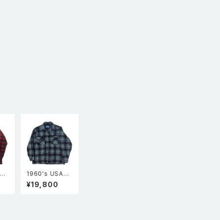
A製
1960's USA製
N
PENDLETON
¥19,800
長
ペンドルトン 長
カラ
袖 オープンカラ
ャツ
ー ウールシャツ
ード
BOARD ボード
ク
シャツ チェック