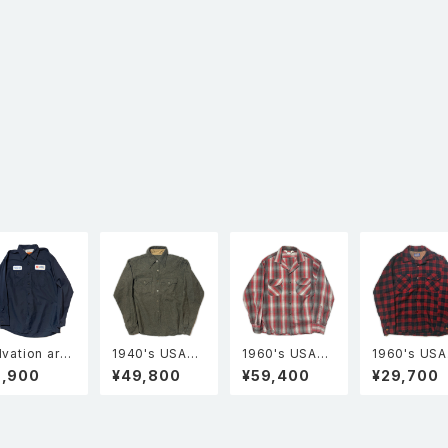
lvation arm
1940's USA製
1960's USA製
1960's US
 サルベーショ
Unknown Vint
Sportsman ス
PENDLETO
9,900
¥49,800
¥59,400
¥29,700
アーミー ユニ
age ロングポイ
ポーツマン オン
ペンドルトン 
ォーム 長袖ワ
ント ネップウー
ブレーチェック
袖 オープン
クシャツ 紺 L
ル ウエスタンシ
レーヨン 開襟 オ
ー ウールシ
ャツ グレー
ープンカラーシ
BOARD ボ
ャツ 赤×グレー
シャツ チェッ