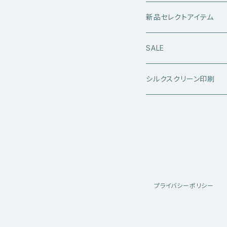
レザーアウター
セーター・ニットウエア
ボトムス
タンクトップ
新品セレクトアイテム
アウトドアウエア
長袖シャツ
ジーンズ
シューズ
キャップ・帽子
アウターウエア
SALE
ワークウエア
半袖シャツ
ミリタリーパンツ
スニーカー
ベトジャン
アクセサリー
コラボ商品
シルクスクリーン印刷
コート
スウェット・パーカー
スラックス・チノパン
レザーシューズ
帽子
@ha.re.mom
服飾雑貨
その他アウター
Ｔシャツ（半袖）
ショートパンツ
ブーツ
ブレスレット・バングル
帽子・キャップ・ハット
Cookman
デニムジャケット・カバーオー
Ｔシャツ（半袖以外）
その他ボトムス
その他シューズ
ピアス・イヤリング
アクセサリー
ショートパンツ
Caltop
プライバシーポリシー
ミリタリーウエア
その他トップス
指輪
サングラス
服飾雑貨
長袖シャツ
トラックジャケット・スポーツ
その他アクセサリー