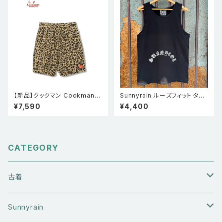
【新品】クックマン Cookman
Sunnyrain ルーズフィット タン
シェフパンツ Chef Pants Sho
クトップ BLK
¥7,590
¥4,400
rt Light Leopard Beige
CATEGORY
古着
アウターウエア
Sunnyrain