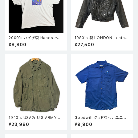
2000's ハイチ製 Hanes ヘイ
1980's 製 LONDON Leather
ンズ SHAG シャグ KINGS CLA
wear ショート丈 ダブルレザー
¥8,800
¥27,500
SSIC2001 Tシャツ 白 2XL
ライダースジャケット 黒 S
1940's USA製 U.S.ARMY 米
Goodwill グッドウィル ユニフォ
軍実物 M-1943 m43 フィール
ーム 半袖ワークシャツ 青 XL
¥23,980
¥9,900
ドジャケット カーキ 36L