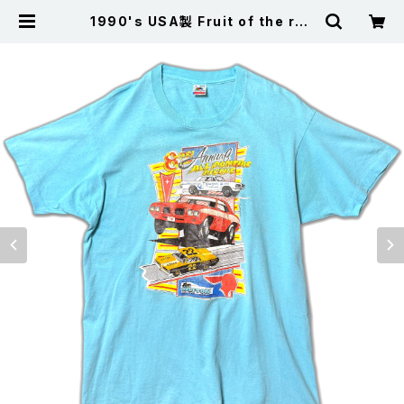
1990's USA製 Fruit of the roo
m フルールオブザルーム All ponti
ac picnic シングルステッチ Tシャ
ツ ポンティアック 水色 XL | 古着屋
サニーコレクション Sunny Collect
ion 公式通販サイト