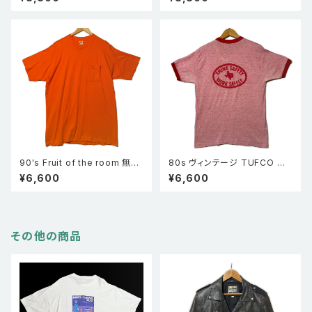
ステッチ Tシャツ 黒
ャツ 黒 XL 企業物
90's Fruit of the room 無地
80s ヴィンテージ TUFCO リ
ポケT 半袖ポケットTシャツ オ
ンガーTシャツ 赤杢 TUFCO
¥6,600
¥6,600
レンジ XL
半袖 企業物
その他の商品