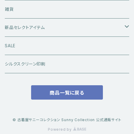
ライダースジャケット
トップス
Tシャツ
雑貨
レザーアウター
セーター・ニットウエア
ボトムス
タンクトップ
新品セレクトアイテム
アウトドアウエア
長袖シャツ
ジーンズ
シューズ
キャップ・帽子
アウターウエア
SALE
ワークウエア
半袖シャツ
ミリタリーパンツ
スニーカー
ベトジャン
アクセサリー
コラボ商品
シルクスクリーン印刷
コート
スウェット・パーカー
スラックス・チノパン
レザーシューズ
帽子
@ha.re.mom
服飾雑貨
商品一覧に戻る
その他アウター
Ｔシャツ（半袖）
ショートパンツ
ブーツ
ブレスレット・バングル
帽子・キャップ・ハット
Cookman
デニムジャケット・カバーオール
Ｔシャツ（半袖以外）
その他ボトムス
その他シューズ
ピアス・イヤリング
アクセサリー
ショートパンツ
Caltop
© 古着屋サニーコレクション Sunny Collection 公式通販サイト
ミリタリーウエア
その他トップス
Powered by
指輪
サングラス