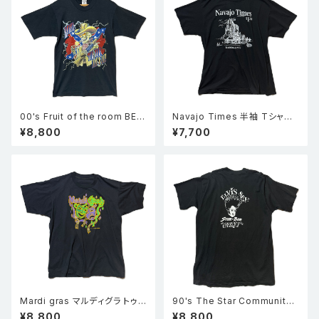
00's Fruit of the room BES
Navajo Times 半袖 Tシャツ
T スカル サンダー サザンクロス
黒 XL
¥8,800
¥7,700
プリント 半袖 Tシャツ 黒 M
Mardi gras マルディグラ トゥ
90's The Star Community
ーフェイス 仮面 半袖 シングル
Bar 半袖 シングルステッチ Tシ
¥8,800
¥8,800