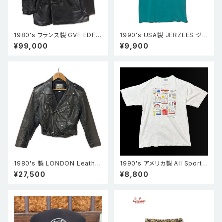
1980's フランス製 GVF EDF8
1990's USA製 JERZEES ジャ
3 ウール襟コルビジェジャケット
ージーズ Merrie Monarch Fe
¥99,000
¥9,900
黒
stival メリーモナークフェスティ
バル Tシャツ ターコイズ L
1980's 製 LONDON Leather
1990's アメリカ製 All Sport
wear ショート丈 ダブルレザー
オールスポーツ So many tool
¥27,500
¥8,800
ライダースジャケット 黒 S
s 工具 シングルステッチ Tシャ
ツ グレー XL