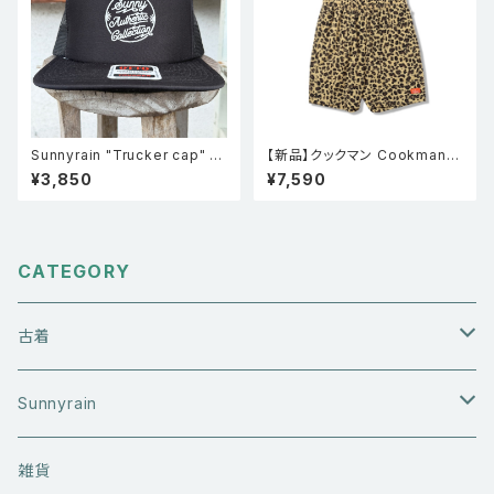
Sunnyrain "Trucker cap" メ
【新品】クックマン Cookman
ッシュキャップ ブラック
シェフパンツ Chef Pants Sho
¥3,850
¥7,590
rt Light Leopard Beige
CATEGORY
古着
アウターウエア
Sunnyrain
ライダースジャケット
トップス
Tシャツ
雑貨