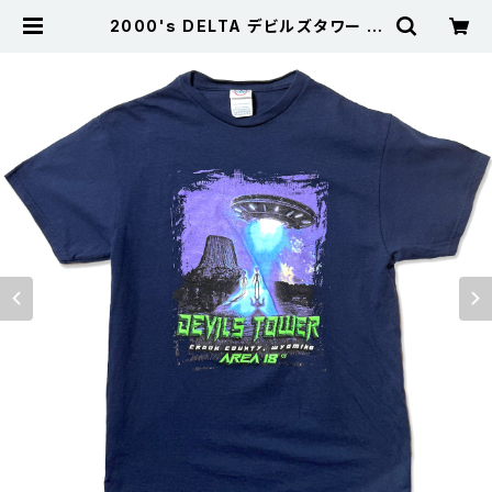
2000's DELTA デビルズタワー エ
イリアン Ｔシャツ UFO Devils tow
er 宇宙人 黒 M | 古着屋サニーコレ
クション Sunny Collection 公式
通販サイト