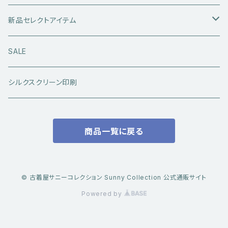
レザーアウター
セーター・ニットウエア
ボトムス
タンクトップ
新品セレクトアイテム
アウトドアウエア
長袖シャツ
ジーンズ
シューズ
キャップ・帽子
アウターウエア
SALE
ワークウエア
半袖シャツ
ミリタリーパンツ
スニーカー
ベトジャン
アクセサリー
コラボ商品
シルクスクリーン印刷
コート
スウェット・パーカー
スラックス・チノパン
レザーシューズ
帽子
@ha.re.mom
服飾雑貨
商品一覧に戻る
その他アウター
Ｔシャツ（半袖）
ショートパンツ
ブーツ
ブレスレット・バングル
帽子・キャップ・ハット
Cookman
デニムジャケット・カバーオール
Ｔシャツ（半袖以外）
その他ボトムス
その他シューズ
ピアス・イヤリング
アクセサリー
ショートパンツ
Caltop
© 古着屋サニーコレクション Sunny Collection 公式通販サイト
ミリタリーウエア
その他トップス
Powered by
指輪
サングラス
服飾雑貨
長袖シャツ
トラックジャケット・スポーツ系トップス
その他アクセサリー