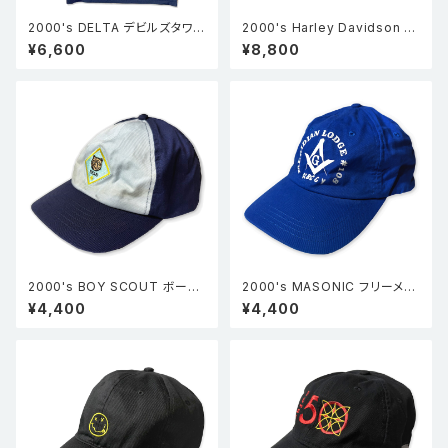
2000's DELTA デビルズタワー
2000's Harley Davidson ハ
エイリアン Ｔシャツ UFO Devil
ーレーダビッドソン No.1ロゴ ベ
¥6,600
¥8,800
s tower 宇宙人 黒 M
ースボールキャップ グレー FRE
E
2000's BOY SCOUT ボーイ
2000's MASONIC フリーメイ
スカウト ベースボールキャップ
ソン ベースボールキャップ 青 F
¥4,400
¥4,400
青 BOY'S M/L
REE