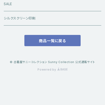
アウトドアウエア
長袖シャツ
ジーンズ
シューズ
キャップ・帽子
アウターウエア
SALE
ワークウエア
半袖シャツ
ミリタリーパンツ
スニーカー
ベトジャン
アクセサリー
コラボ商品
シルクスクリーン印刷
コート
スウェット・パーカー
スラックス・チノパン
レザーシューズ
帽子
@ha.re.mom
服飾雑貨
商品一覧に戻る
その他アウター
Ｔシャツ（半袖）
ショートパンツ
ブーツ
ブレスレット・バングル
帽子・キャップ・ハット
Cookman
デニムジャケット・カバーオール
Ｔシャツ（半袖以外）
その他ボトムス
その他シューズ
ピアス・イヤリング
アクセサリー
ショートパンツ
Caltop
© 古着屋サニーコレクション Sunny Collection 公式通販サイト
ミリタリーウエア
その他トップス
Powered by
指輪
サングラス
服飾雑貨
長袖シャツ
トラックジャケット・スポーツ系トップス
その他アクセサリー
ベスト