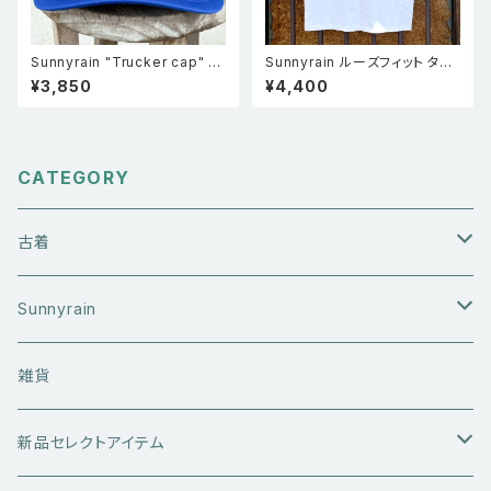
Sunnyrain "Trucker cap" メ
Sunnyrain ルーズフィット タン
ッシュキャップ ブルー
クトップ WHT
¥3,850
¥4,400
CATEGORY
古着
アウターウエア
Sunnyrain
ライダースジャケット
トップス
Tシャツ
雑貨
レザーアウター
セーター・ニットウエア
ボトムス
タンクトップ
新品セレクトアイテム