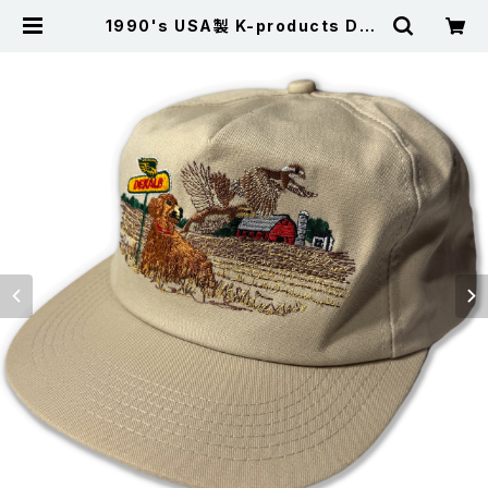
1990's USA製 K-products DEK
ALB デキャルブ 刺繍 ウイングフット
ベースボールキャップ ベージュ FRE
E | 古着屋サニーコレクション Sunn
y Collection 公式通販サイト