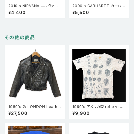
2010's NIRVANA ニルヴァー
2000's CARHARTT カーハー
ナ スマイルロゴ ベースボールキ
ト RUSCO 50 ダック生地 ベー
¥4,400
¥5,500
ャップ 黒 FREE
スボールキャップ 黒 FREE
その他の商品
1980's 製 LONDON Leather
1990's アメリカ製 rel e vant
wear ショート丈 ダブルレザー
products 貝殻 総柄 全面プリ
¥27,500
¥9,900
ライダースジャケット 黒 S
ント シングルステッチ Tシャツ
グレー L