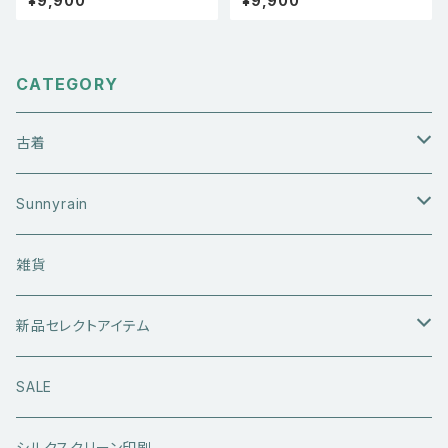
¥9,900
¥9,900
e バドミントン シャトル 羽根 T
ト Tシャツ 白
シャツ 白 XL
CATEGORY
古着
アウターウエア
Sunnyrain
ライダースジャケット
トップス
Tシャツ
雑貨
レザーアウター
セーター・ニットウエア
ボトムス
タンクトップ
新品セレクトアイテム
アウトドアウエア
長袖シャツ
ジーンズ
シューズ
キャップ・帽子
アウターウエア
SALE
ワークウエア
半袖シャツ
ミリタリーパンツ
スニーカー
ベトジャン
アクセサリー
コラボ商品
シルクスクリーン印刷