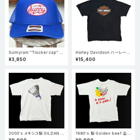
Sunnyrain "Trucker cap" メ
Harley Davidson ハーレー・
ッシュキャップ ブルー
ダビッドソン スカル×シールドロ
¥3,850
¥15,400
ゴ 両面プリント Tシャツ 黒
2000's メキシコ製 GILDAN ギ
1980's 製 Golden beef 企業
ルダン Island Training Centr
物 シングルステッチ 両面プリン