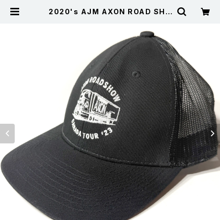
2020's AJM AXON ROAD SHO
W 刺繍 トラッカーキャップ メッシュ
キャップ 黒 FREE | 古着屋サニーコ
レクション Sunny Collection 公
式通販サイト