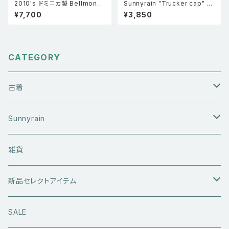
2010's ドミニカ製 Bellmont
Sunnyrain "Trucker cap" メ
braves ファイト・クラブ FIGH
ッシュキャップ ブルー
¥7,700
¥3,850
TCLUB パロディ 石鹸 プリント
Tシャツ 黒 S
CATEGORY
古着
アウターウエア
Sunnyrain
ライダースジャケット
トップス
Tシャツ
雑貨
レザーアウター
セーター・ニットウエア
ボトムス
タンクトップ
新品セレクトアイテム
アウトドアウエア
長袖シャツ
ジーンズ
シューズ
キャップ・帽子
アウターウエア
SALE