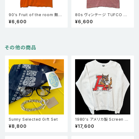
90's Fruit of the room 無地
80s ヴィンテージ TUFCO リ
ポケT 半袖ポケットTシャツ オ
ンガーTシャツ 赤杢 TUFCO
¥6,600
¥6,600
レンジ XL
半袖 企業物
その他の商品
Sunny Selected Gift Set
1980's アメリカ製 Screen st
ars スクリーンスターズ Arkan
¥8,800
¥17,600
sas Razorbacks カレッジ ラ
グランスリーブ スウェット 白 XL