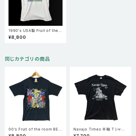
1990's USA製 Fruit of the r
oom フルールオブザルーム LO
¥8,800
CK UP1991 シングルステッチ
Ｔシャツ 白 XL
同じカテゴリの商品
00's Fruit of the room BES
Navajo Times 半袖 Tシャツ
T スカル サンダー サザンクロス
黒 XL
¥8,800
¥7,700