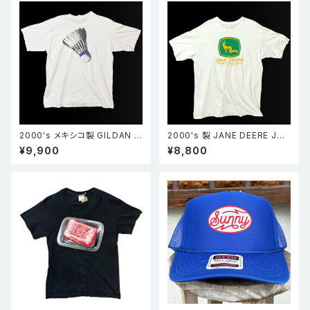
2000's メキシコ製 GILDAN ギ
2000's 製 JANE DEERE Joh
ルダン Island Training Centr
n deere ジョンディア パロディ
¥9,900
¥8,800
e バドミントン シャトル 羽根 T
両面プリント Tシャツ 白 XL
シャツ 白 XL