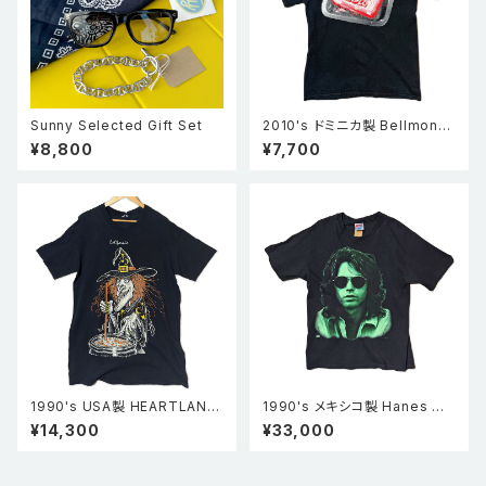
Sunny Selected Gift Set
2010's ドミニカ製 Bellmont
braves ファイト・クラブ FIGH
¥8,800
¥7,700
TCLUB パロディ 石鹸 プリント
Tシャツ 黒 S
1990's USA製 HEARTLAND
1990's メキシコ製 Hanes ヘ
APPAREL The witch 魔女 C
インズ Doors ドアーズ ジム・モ
¥14,300
¥33,000
alifornia シングルステッチ Tシ
リソン フォトプリント シングルス
ャツ 黒
テッチ ロックT バンドTシャツ
黒 L