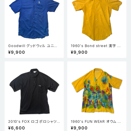
Goodwill グッドウィル ユニフォ
1960's Bond street 漢字 ジ
ーム 半袖ワークシャツ 青 XL
ャガード 半袖シャツ 福禄寿 マ
¥9,900
¥9,900
スタード
2010's FOX ロゴ ポロシャツ
1960's FUN WEAR オウム ハ
カート・コバーン 黒 XL
ワイアンシャツ 鳥 黄色
¥6,600
¥9,900