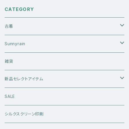
CATEGORY
古着
アウターウエア
Sunnyrain
ライダースジャケット
トップス
Tシャツ
雑貨
レザーアウター
セーター・ニットウエア
ボトムス
タンクトップ
新品セレクトアイテム
アウトドアウエア
長袖シャツ
ジーンズ
シューズ
キャップ・帽子
アウターウエア
SALE
ワークウエア
半袖シャツ
ミリタリーパンツ
スニーカー
ベトジャン
アクセサリー
コラボ商品
シルクスクリーン印刷
コート
スウェット・パーカー
スラックス・チノパン