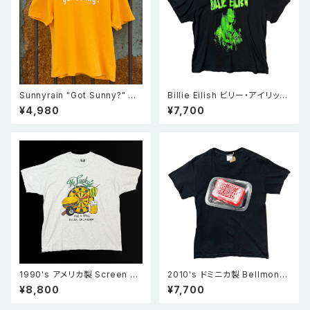
Sunnyrain "Got Sunny?" 半
Billie Eilish ビリー・アイリッシ
袖 シングルステッチ フェードT
ュ フォトプリント Tシャツ ロック
¥4,980
¥7,700
シャツ Faded Yellow
T バンドT 黒 M
1990's アメリカ製 Screen st
2010's ドミニカ製 Bellmont
ars スクリーンスターズ Mr.Luc
braves ファイト・クラブ FIGH
¥8,800
¥7,700
ky’s PUB&GRILL シングルス
TCLUB パロディ 石鹸 プリント
テッチ Tシャツ グレー XXL
Tシャツ 黒 S