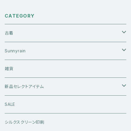
CATEGORY
古着
アウターウエア
Sunnyrain
ライダースジャケット
トップス
Tシャツ
雑貨
レザーアウター
セーター・ニットウエア
ボトムス
タンクトップ
新品セレクトアイテム
アウトドアウエア
長袖シャツ
ジーンズ
シューズ
キャップ・帽子
アウターウエア
SALE
ワークウエア
半袖シャツ
ミリタリーパンツ
スニーカー
ベトジャン
アクセサリー
コラボ商品
シルクスクリーン印刷