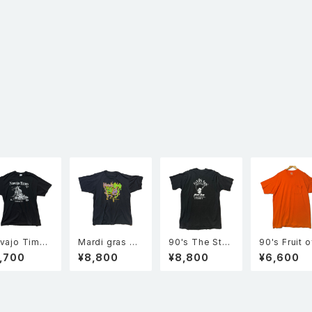
vajo Times
Mardi gras マ
90's The Star
90's Fruit o
袖 Tシャツ 黒
ルディグラ トゥー
Community B
he room 無
,700
¥8,800
¥8,800
¥6,600
フェイス 仮面 半
ar 半袖 シングル
ポケT 半袖
袖 シングルステ
ステッチ Tシャツ
ットTシャツ 
ッチ Tシャツ 黒
黒 XL 企業物
ンジ XL