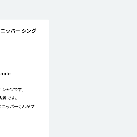
物 ニッパー シング
L
lable
Ｔシャツです。
古着です。
名なニッパーくんがプ