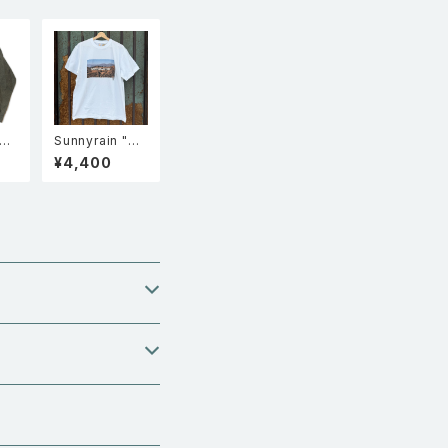
A製
Sunnyrain "Ho
nt
llywood sign"
¥4,400
フォトプリント 半
ー
袖Tシャツ
シ