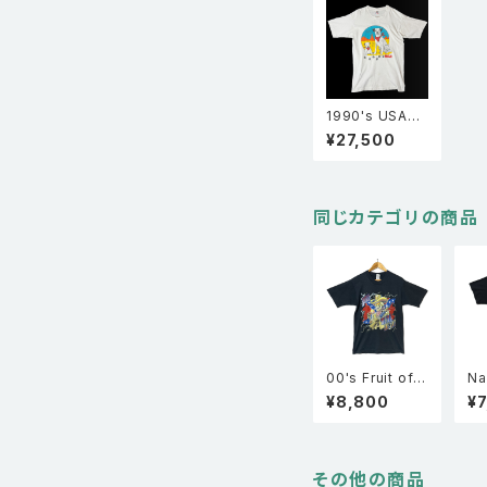
1990's USA製
RCA 企業物 ニ
¥27,500
ッパー シングル
ステッチ Ｔシャツ
半袖 白 L
同じカテゴリの商品
00's Fruit of t
Na
he room BEST
半
¥8,800
¥7
スカル サンダー
XL
サザンクロス プ
リント 半袖 Tシ
ャツ 黒 M
その他の商品