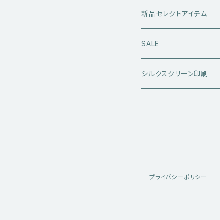
レザーアウター
セーター・ニットウエア
ボトムス
タンクトップ
新品セレクトアイテム
アウトドアウエア
長袖シャツ
ジーンズ
シューズ
キャップ・帽子
アウターウエア
SALE
ワークウエア
半袖シャツ
ミリタリーパンツ
スニーカー
ベトジャン
アクセサリー
コラボ商品
シルクスクリーン印刷
コート
スウェット・パーカー
スラックス・チノパン
レザーシューズ
帽子
@ha.re.mom
服飾雑貨
その他アウター
Ｔシャツ（半袖）
ショートパンツ
ブーツ
ブレスレット・バングル
帽子・キャップ・ハット
Cookman
デニムジャケット・カバーオー
Ｔシャツ（半袖以外）
その他ボトムス
その他シューズ
ピアス・イヤリング
アクセサリー
ショートパンツ
Caltop
プライバシーポリシー
ミリタリーウエア
その他トップス
指輪
サングラス
服飾雑貨
長袖シャツ
トラックジャケット・スポーツ
その他アクセサリー