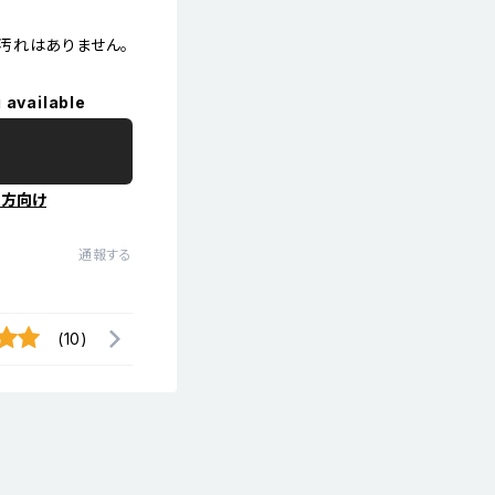
汚れはありません。
 available
の方向け
通報する
(10)