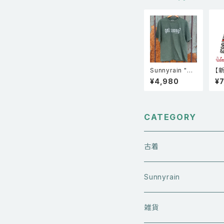
Sunnyrain "Go
【
t Sunny?" 半袖
ン 
¥4,980
¥
シングルステッチ
ェ
フェードTシャツ
Pa
Faded Green
ar
CATEGORY
古着
アウターウエア
Sunnyrain
ライダースジャケット
トップス
Tシャツ
雑貨