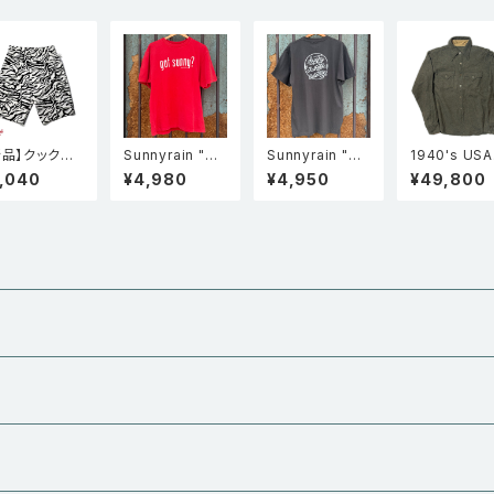
新品】クックマ
Sunnyrain "Go
Sunnyrain "Su
1940's US
Cookman シ
t Sunny?" 半袖
nny Authentic
Unknown Vi
7,040
¥4,980
¥4,950
¥49,800
フパンツ Chef
シングルステッチ
Collection" 半
age ロングポイ
nts Short C
フェードTシャツ
袖Tシャツ
ント ネップウ
go Zebra
Faded red
ル ウエスタン
ャツ グレー