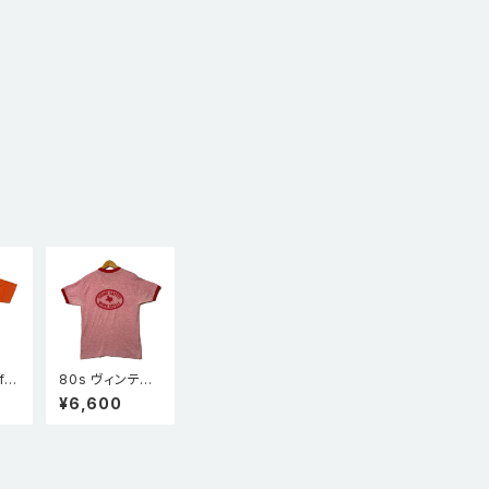
f t
80s ヴィンテー
地
ジ TUFCO リン
¥6,600
ポケ
ガーTシャツ 赤
オレ
杢 TUFCO 半袖
企業物